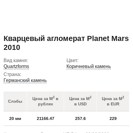
Кварцевый агломерат Planet Mars
2010
Вид камня:
Цвет:
Quartzforms
Коричневый камень
Страна:
Германский камень
2
2
2
Цена за М
в
Цена за М
Цена за М
Слэбы
рублях
в USD
в EUR
20 мм
21166.47
257.6
229