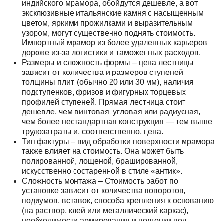
индийского мрамора, обойдутся дешевле, а вот
эксклюзивные итальянские камня с насыщенным
цветом, яркими прожилками и выразительным
узором, могут существенно поднять стоимость.
Импортный мрамор из более удаленных карьеров
дороже из-за логистики и таможенных расходов.
Размеры и сложность формы – цена лестницы
зависит от количества и размеров ступеней,
толщины плит, (обычно 20 или 30 мм), наличия
подступенков, фризов и фигурных торцевых
профилей ступеней. Прямая лестница стоит
дешевле, чем винтовая, угловая или радиусная,
чем более нестандартная конструкция — тем выше
трудозатраты и, соответственно, цена.
Тип фактуры – вид обработки поверхности мрамора
также влияет на стоимость. Она может быть
полированной, лощеной, брашированной,
искусственно состаренной в стиле «антик».
Сложность монтажа – Стоимость работ по
установке зависит от количества поворотов,
подиумов, вставок, способа крепления к основанию
(на раствор, клей или металлический каркас),
необходимости армирования и подгонки под