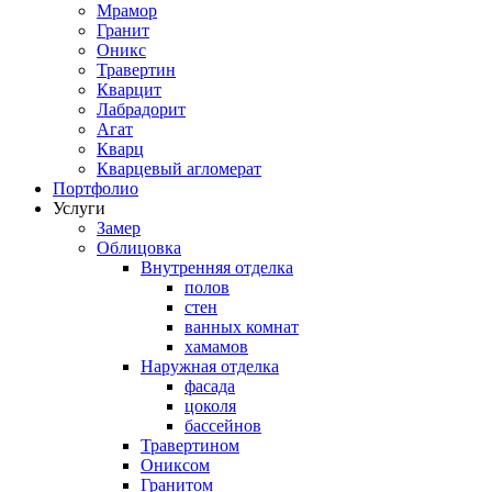
Мрамор
Гранит
Оникс
Травертин
Кварцит
Лабрадорит
Агат
Кварц
Кварцевый агломерат
Портфолио
Услуги
Замер
Облицовка
Внутренняя отделка
полов
стен
ванных комнат
хамамов
Наружная отделка
фасада
цоколя
бассейнов
Травертином
Ониксом
Гранитом