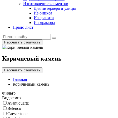
Изготовление элементов
Для интерьера и улицы
Из оникса
Из гранита
Из мрамора
Прайс-лист
Рассчитать стоимость
Коричневый камень
Рассчитать стоимость
Главная
Коричневый камень
Фильтр
Вид камня
Avant quartz
Belenco
Caesarstone