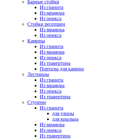
Барные стойки
Из гранита
Из мрамора
Из оникса
Стойки ресепшен
Из мрамора
Из оникса
Камины
Из гранита
Из мрамора
Из оникса
Из травертина
Порталы для камина
Лестницы
Из гранита
Из мрамора
Из оникса
Из травертина
Ступени
Из гранита
для улицы
для крыльца
Из мрамора
Из оникса
Из травертина