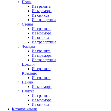
Полы
Из гранита
Из мрамора
Из оникса
Из травертина
Стены
Из гранита
Из мрамора
Из оникса
Из травертина
Фасады
Из гранита
Из мрамора
Из травертина
Цоколи
Из гранита
Крыльцо
Из гранита
Панно
Из мрамора
Плитка
Из гранита
Из мрамора
Из оникса
Каталог камня