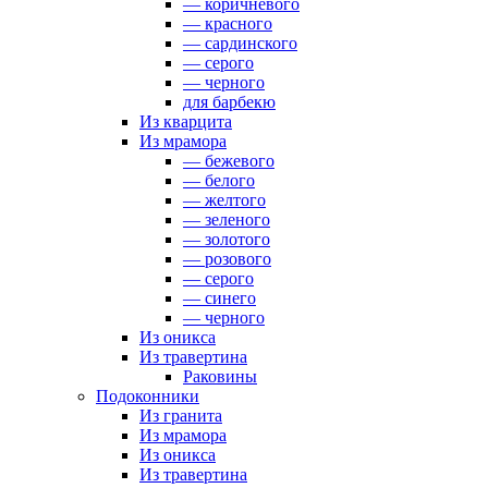
— коричневого
— красного
— сардинского
— серого
— черного
для барбекю
Из кварцита
Из мрамора
— бежевого
— белого
— желтого
— зеленого
— золотого
— розового
— серого
— синего
— черного
Из оникса
Из травертина
Раковины
Подоконники
Из гранита
Из мрамора
Из оникса
Из травертина