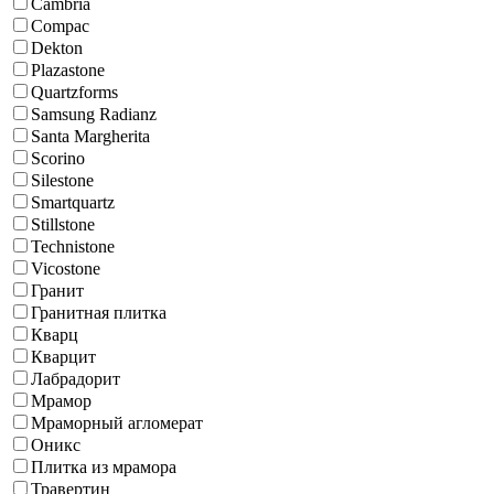
Cambria
Compac
Dekton
Plazastone
Quartzforms
Samsung Radianz
Santa Margherita
Scorino
Silestone
Smartquartz
Stillstone
Technistone
Vicostone
Гранит
Гранитная плитка
Кварц
Кварцит
Лабрадорит
Мрамор
Мраморный агломерат
Оникс
Плитка из мрамора
Травертин