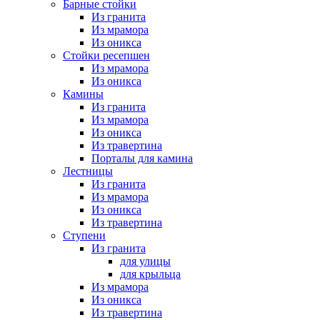
Барные стойки
Из гранита
Из мрамора
Из оникса
Стойки ресепшен
Из мрамора
Из оникса
Камины
Из гранита
Из мрамора
Из оникса
Из травертина
Порталы для камина
Лестницы
Из гранита
Из мрамора
Из оникса
Из травертина
Ступени
Из гранита
для улицы
для крыльца
Из мрамора
Из оникса
Из травертина