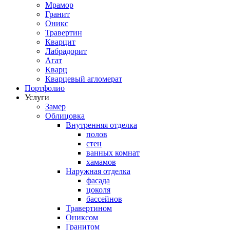
Мрамор
Гранит
Оникс
Травертин
Кварцит
Лабрадорит
Агат
Кварц
Кварцевый агломерат
Портфолио
Услуги
Замер
Облицовка
Внутренняя отделка
полов
стен
ванных комнат
хамамов
Наружная отделка
фасада
цоколя
бассейнов
Травертином
Ониксом
Гранитом