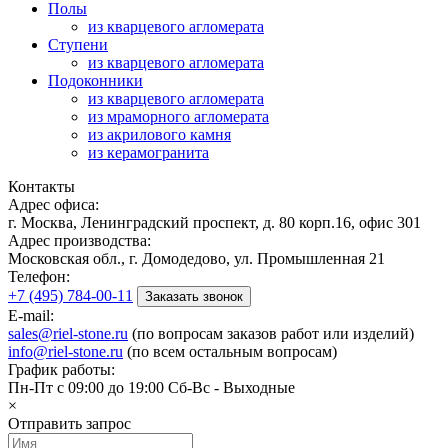
Полы
из кварцевого агломерата
Ступени
из кварцевого агломерата
Подоконники
из кварцевого агломерата
из мраморного агломерата
из акрилового камня
из керамогранита
Контакты
Адрес офиса:
г. Москва, Ленинградский проспект, д. 80 корп.16, офис 301
Адрес производства:
Московская обл., г. Домодедово, ул. Промышленная 21
Телефон:
+7 (495) 784-00-11
Заказать звонок
E-mail:
sales@riel-stone.ru
(по вопросам заказов работ или изделий)
info@riel-stone.ru
(по всем остальным вопросам)
График работы:
Пн-Пт с 09:00 до 19:00 Сб-Вс - Выходные
×
Отправить запрос