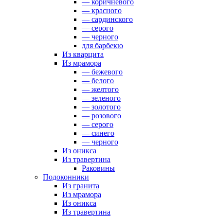
— коричневого
— красного
— сардинского
— серого
— черного
для барбекю
Из кварцита
Из мрамора
— бежевого
— белого
— желтого
— зеленого
— золотого
— розового
— серого
— синего
— черного
Из оникса
Из травертина
Раковины
Подоконники
Из гранита
Из мрамора
Из оникса
Из травертина