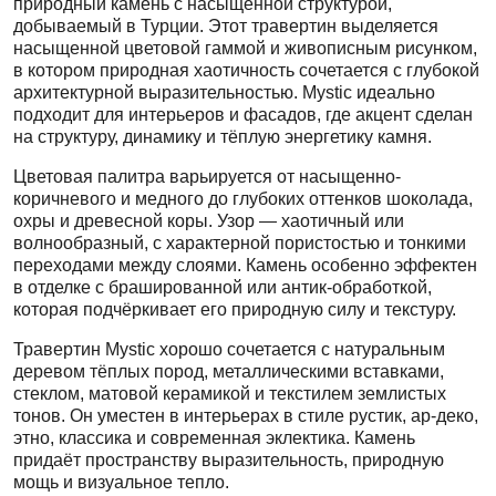
природный камень с насыщенной структурой,
добываемый в Турции. Этот травертин выделяется
насыщенной цветовой гаммой и живописным рисунком,
в котором природная хаотичность сочетается с глубокой
архитектурной выразительностью. Mystic идеально
подходит для интерьеров и фасадов, где акцент сделан
на структуру, динамику и тёплую энергетику камня.
Цветовая палитра варьируется от насыщенно-
коричневого и медного до глубоких оттенков шоколада,
охры и древесной коры. Узор — хаотичный или
волнообразный, с характерной пористостью и тонкими
переходами между слоями. Камень особенно эффектен
в отделке с брашированной или антик-обработкой,
которая подчёркивает его природную силу и текстуру.
Травертин Mystic хорошо сочетается с натуральным
деревом тёплых пород, металлическими вставками,
стеклом, матовой керамикой и текстилем землистых
тонов. Он уместен в интерьерах в стиле рустик, ар-деко,
этно, классика и современная эклектика. Камень
придаёт пространству выразительность, природную
мощь и визуальное тепло.