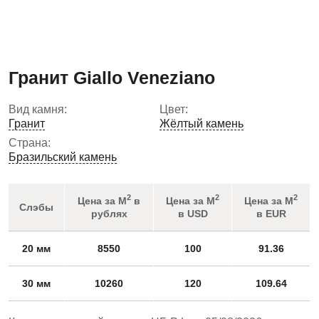
Гранит Giallo Veneziano
Вид камня:
Цвет:
Гранит
Жёлтый камень
Страна:
Бразильский камень
2
2
2
Цена за М
в
Цена за М
Цена за М
Слэбы
рублях
в USD
в EUR
20 мм
8550
100
91.36
30 мм
10260
120
109.64