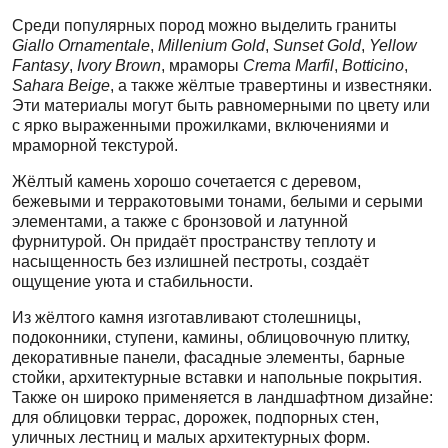
Среди популярных пород можно выделить граниты
Giallo Ornamentale
,
Millenium Gold
,
Sunset Gold
,
Yellow
Fantasy
,
Ivory Brown
, мраморы
Crema Marfil
,
Botticino
,
Sahara Beige
, а также жёлтые травертины и известняки.
Эти материалы могут быть равномерными по цвету или
с ярко выраженными прожилками, включениями и
мраморной текстурой.
Жёлтый камень хорошо сочетается с деревом,
бежевыми и терракотовыми тонами, белыми и серыми
элементами, а также с бронзовой и латунной
фурнитурой. Он придаёт пространству теплоту и
насыщенность без излишней пестроты, создаёт
ощущение уюта и стабильности.
Из жёлтого камня изготавливают столешницы,
подоконники, ступени, камины, облицовочную плитку,
декоративные панели, фасадные элементы, барные
стойки, архитектурные вставки и напольные покрытия.
Также он широко применяется в ландшафтном дизайне:
для облицовки террас, дорожек, подпорных стен,
уличных лестниц и малых архитектурных форм.