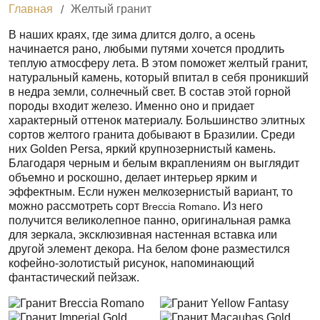
Главная
Желтый гранит
В наших краях, где зима длится долго, а осень
начинается рано, любыми путями хочется продлить
теплую атмосферу лета. В этом поможет желтый гранит,
натуральный камень, который впитал в себя проникший
в недра земли, солнечный свет. В состав этой горной
породы входит железо. Именно оно и придает
характерный оттенок материалу. Большинство элитных
сортов желтого гранита добывают в Бразилии. Среди
них Golden Persa, яркий крупнозернистый камень.
Благодаря черным и белым вкраплениям он выглядит
объемно и роскошно, делает интерьер ярким и
эффектным. Если нужен мелкозернистый вариант, то
можно рассмотреть сорт
. Из него
Breccia Romano
получится великолепное панно, оригинальная рамка
для зеркала, эксклюзивная настенная вставка или
другой элемент декора. На белом фоне разместился
кофейно-золотистый рисунок, напоминающий
фантастический пейзаж.