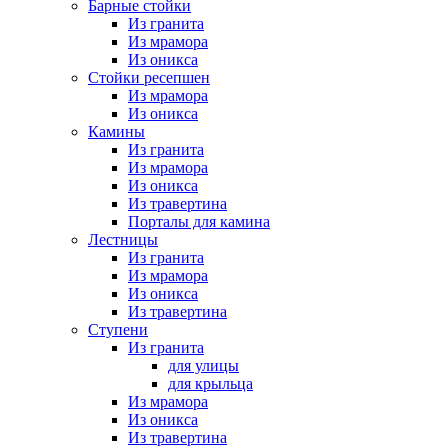
Барные стойки
Из гранита
Из мрамора
Из оникса
Стойки ресепшен
Из мрамора
Из оникса
Камины
Из гранита
Из мрамора
Из оникса
Из травертина
Порталы для камина
Лестницы
Из гранита
Из мрамора
Из оникса
Из травертина
Ступени
Из гранита
для улицы
для крыльца
Из мрамора
Из оникса
Из травертина