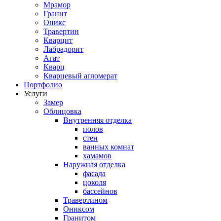
Мрамор
Гранит
Оникс
Травертин
Кварцит
Лабрадорит
Агат
Кварц
Кварцевый агломерат
Портфолио
Услуги
Замер
Облицовка
Внутренняя отделка
полов
стен
ванных комнат
хамамов
Наружная отделка
фасада
цоколя
бассейнов
Травертином
Ониксом
Гранитом