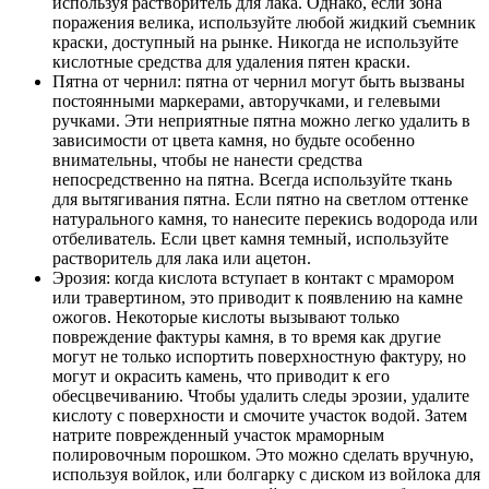
используя растворитель для лака. Однако, если зона
поражения велика, используйте любой жидкий съемник
краски, доступный на рынке. Никогда не используйте
кислотные средства для удаления пятен краски.
Пятна от чернил: пятна от чернил могут быть вызваны
постоянными маркерами, авторучками, и гелевыми
ручками. Эти неприятные пятна можно легко удалить в
зависимости от цвета камня, но будьте особенно
внимательны, чтобы не нанести средства
непосредственно на пятна. Всегда используйте ткань
для вытягивания пятна. Если пятно на светлом оттенке
натурального камня, то нанесите перекись водорода или
отбеливатель. Если цвет камня темный, используйте
растворитель для лака или ацетон.
Эрозия: когда кислота вступает в контакт с мрамором
или травертином, это приводит к появлению на камне
ожогов. Некоторые кислоты вызывают только
повреждение фактуры камня, в то время как другие
могут не только испортить поверхностную фактуру, но
могут и окрасить камень, что приводит к его
обесцвечиванию. Чтобы удалить следы эрозии, удалите
кислоту с поверхности и смочите участок водой. Затем
натрите поврежденный участок мраморным
полировочным порошком. Это можно сделать вручную,
используя войлок, или болгарку с диском из войлока для