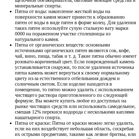
щелочной обезжириватель, бытовые моющие средства и
минеральные спирты.
Пятна от воды: накопление жесткой воды на
поверхности камня может привести к образованию
пятен от воды в виде пятен в форме колец. Для удаления
таких пятен используйте сухую стальную вату марки
0000 на пораженном участке столешницы из
натурального камня.
Пятна от органических веществ: основными
источниками органических пятен являются сок, кофе,
чай, вино, пища, табак и т. д. Такие пятна обычно имеют
розовато-коричневый цвет. Если поврежденный камень
устанавливается снаружи, то после удаления источника
пятна камень может вернуться к своему нормальному
цвету из-за естественного отбеливания дождем и
солнечным светом. Если изделие находится в
помещении, то пятно можно удалить с использованием
чистящего раствора приготовленного по следующей
формуле. Вы можете купить любое из доступных на
рынке чистящих средств или использовать самодельное,
смешав 12% перекиси водорода с несколькими каплями
нашатырного спирта.
Пятна от краски: Пятна от краски можно легко удалить,
если на них воздействует небольшая область, соскребая
их острыми предметами, такими как лезвие бритвы, или