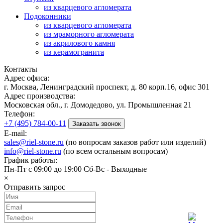
из кварцевого агломерата
Подоконники
из кварцевого агломерата
из мраморного агломерата
из акрилового камня
из керамогранита
Контакты
Адрес офиса:
г. Москва, Ленинградский проспект, д. 80 корп.16, офис 301
Адрес производства:
Московская обл., г. Домодедово, ул. Промышленная 21
Телефон:
+7 (495) 784-00-11
Заказать звонок
E-mail:
sales@riel-stone.ru
(по вопросам заказов работ или изделий)
info@riel-stone.ru
(по всем остальным вопросам)
График работы:
Пн-Пт с 09:00 до 19:00 Сб-Вс - Выходные
×
Отправить запрос