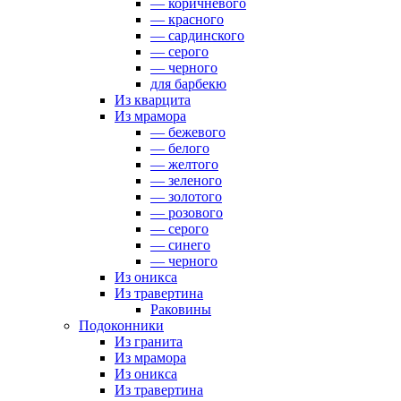
— коричневого
— красного
— сардинского
— серого
— черного
для барбекю
Из кварцита
Из мрамора
— бежевого
— белого
— желтого
— зеленого
— золотого
— розового
— серого
— синего
— черного
Из оникса
Из травертина
Раковины
Подоконники
Из гранита
Из мрамора
Из оникса
Из травертина