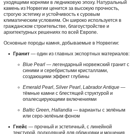
уходящими корнями в ледниковую эпоху. Натуральный
камень из Норвегии ценится за высокую прочность,
строгую эстетику и устойчивость к суровым
климатическим условиям. Он широко используется в
гражданском строительстве, благоустройстве и
архитектурных решениях по всей Европе.
Основные породы камня, добываемые в Норвегии:
Гранит
— один из главных экспортных материалов:
Blue Pearl
— легендарный норвежский гранит с
синими и серебристыми кристаллами,
создающими эффект глубины
Emerald Pearl
,
Silver Pearl
,
Labrador Antique
—
тёмные камни с блестящей структурой и
опалесцирующими включениями
Baltic Green
,
Hallandia
— варианты с зелёным
или серо-зелёным фоном
Гнейс
— прочный и эстетичный, с линейной
текстурой, подходящей для облицовки и мощения