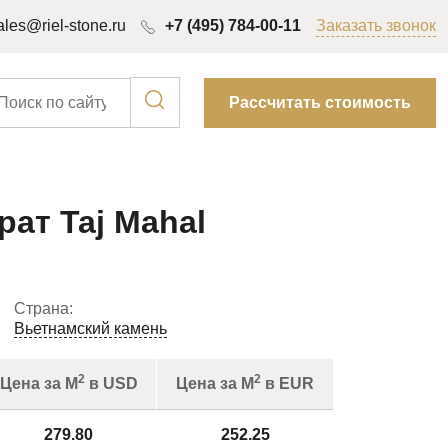
ales@riel-stone.ru
+7 (495) 784-00-11
Заказать звонок
Рассчитать стоимость
ат Taj Mahal
Страна:
Вьетнамский камень
2
2
Цена за М
в USD
Цена за М
в EUR
279.80
252.25