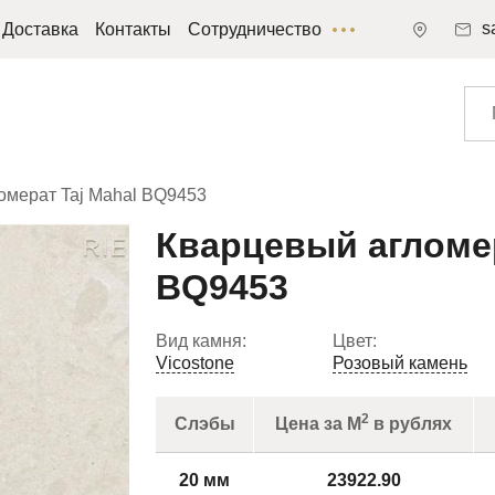
s
Доставка
Контакты
Сотрудничество
омерат Taj Mahal BQ9453
Кварцевый агломер
BQ9453
Вид камня:
Цвет:
Vicostone
Розовый камень
2
Слэбы
Цена за М
в рублях
20 мм
23922.90