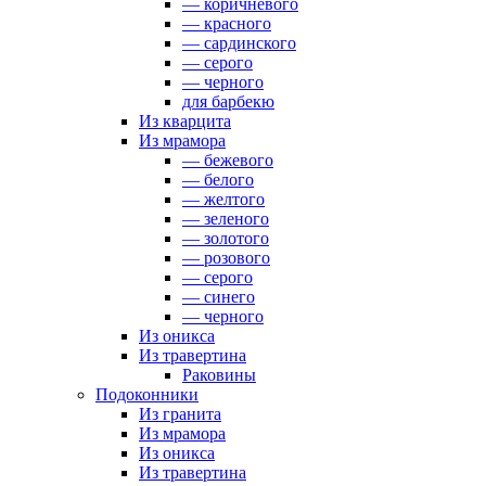
— коричневого
— красного
— сардинского
— серого
— черного
для барбекю
Из кварцита
Из мрамора
— бежевого
— белого
— желтого
— зеленого
— золотого
— розового
— серого
— синего
— черного
Из оникса
Из травертина
Раковины
Подоконники
Из гранита
Из мрамора
Из оникса
Из травертина