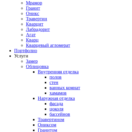
Мрамор
Гранит
Оникс
Травертин
Кварцит
Лабрадорит
Агат
Кварц
Кварцевый агломерат
Портфолио
Услуги
Замер
Облицовка
Внутренняя отделка
полов
стен
ванных комнат
хамамов
Наружная отделка
фасада
цоколя
бассейнов
Травертином
Ониксом
Гранитом