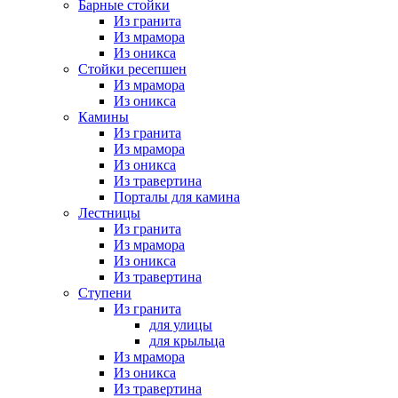
Барные стойки
Из гранита
Из мрамора
Из оникса
Стойки ресепшен
Из мрамора
Из оникса
Камины
Из гранита
Из мрамора
Из оникса
Из травертина
Порталы для камина
Лестницы
Из гранита
Из мрамора
Из оникса
Из травертина
Ступени
Из гранита
для улицы
для крыльца
Из мрамора
Из оникса
Из травертина