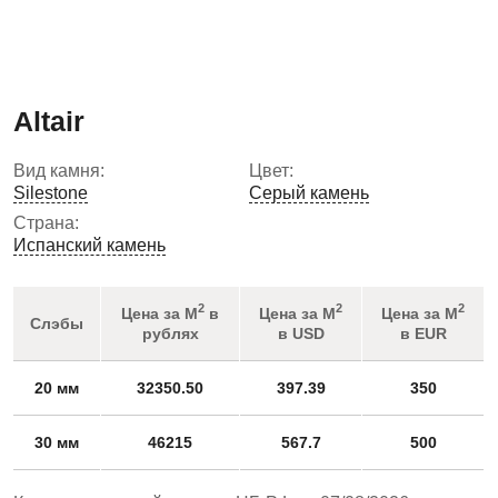
Altair
Вид камня:
Цвет:
Silestone
Серый камень
Страна:
Испанский камень
2
2
2
Цена за М
в
Цена за М
Цена за М
Слэбы
рублях
в USD
в EUR
20 мм
32350.50
397.39
350
30 мм
46215
567.7
500