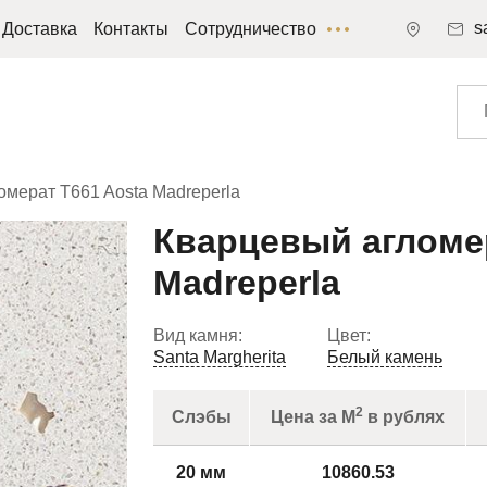
s
Доставка
Контакты
Сотрудничество
мерат T661 Aosta Madreperla
Кварцевый агломер
Madreperla
Вид камня:
Цвет:
Santa Margherita
Белый камень
2
Слэбы
Цена за М
в рублях
20 мм
10860.53