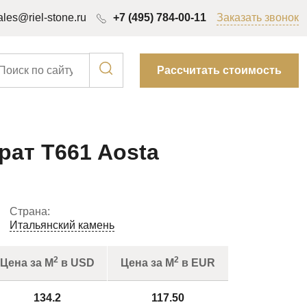
ales@riel-stone.ru
+7 (495) 784-00-11
Заказать звонок
Рассчитать стоимость
ат T661 Aosta
Страна:
Итальянский камень
2
2
Цена за М
в USD
Цена за М
в EUR
134.2
117.50