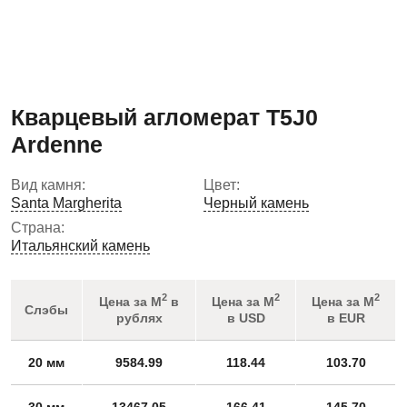
Кварцевый агломерат T5J0
Ardenne
Вид камня:
Цвет:
Santa Margherita
Черный камень
Страна:
Итальянский камень
2
2
2
Цена за М
в
Цена за М
Цена за М
Слэбы
рублях
в USD
в EUR
20 мм
9584.99
118.44
103.70
30 мм
13467.05
166.41
145.70