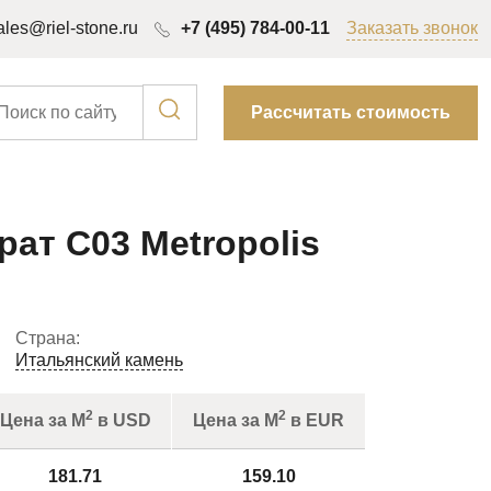
ales@riel-stone.ru
+7 (495) 784-00-11
Заказать звонок
Рассчитать стоимость
ат C03 Metropolis
Страна:
Итальянский камень
2
2
Цена за М
в USD
Цена за М
в EUR
181.71
159.10