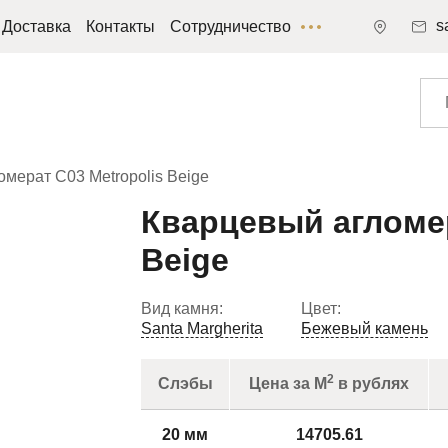
s
Доставка
Контакты
Сотрудничество
мерат C03 Metropolis Beige
Кварцевый агломер
Beige
Вид камня:
Цвет:
Santa Margherita
Бежевый камень
2
Слэбы
Цена за М
в рублях
20 мм
14705.61