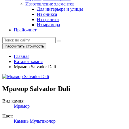
Изготовление элементов
Для интерьера и улицы
Из оникса
Из гранита
Из мрамора
Прайс-лист
Рассчитать стоимость
Главная
Каталог камня
Мрамор Salvador Dali
Мрамор Salvador Dali
Вид камня:
Мрамор
Цвет:
Камень Мультиколор