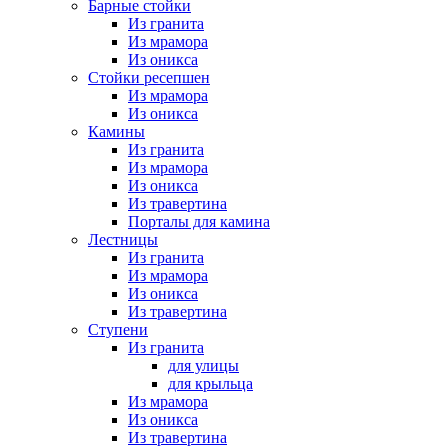
Барные стойки
Из гранита
Из мрамора
Из оникса
Стойки ресепшен
Из мрамора
Из оникса
Камины
Из гранита
Из мрамора
Из оникса
Из травертина
Порталы для камина
Лестницы
Из гранита
Из мрамора
Из оникса
Из травертина
Ступени
Из гранита
для улицы
для крыльца
Из мрамора
Из оникса
Из травертина