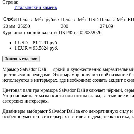
Страна:
Итальянский камень
2
2
2
Слэбы
Цена за М
в рублях
Цена за М
в USD
Цена за М
в E
20 мм
25650
300
274.09
Курс иностранной валюты ЦБ РФ на 05/08/2026
1 USD =
81.1291
руб.
1 EUR =
93.5824
руб.
Заказать изделие
Мрамор Salvador Dali — яркий и художественно выразительны
цветовыми переходами. Этот мрамор получил своё название бл
используется в интерьерах, где необходимо создать акцент с с
Цветовая палитра мрамора Salvador Dali включает чёрный, сер
Узор напоминает мазки кисти или потоки лавы, застывшие в ка
авторских интерьерах.
Дизайнеры выбирают Salvador Dali за его декоративную силу и
особенно уместен в интерьерах в стиле арт-деко, неоклассика