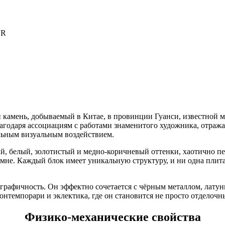
UR
й камень, добываемый в Китае, в провинции Гуанси, известной
агодаря ассоциациям с работами знаменитого художника, отраж
ильным визуальным воздействием.
ый, белый, золотистый и медно-коричневый оттенки, хаотично п
мне. Каждый блок имеет уникальную структуру, и ни одна плита
 графичность. Он эффектно сочетается с чёрным металлом, лату
, контемпорари и эклектика, где он становится не просто отдел
Физико-механические свойства