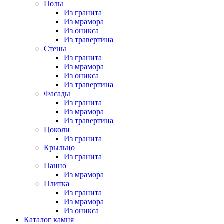
Полы
Из гранита
Из мрамора
Из оникса
Из травертина
Стены
Из гранита
Из мрамора
Из оникса
Из травертина
Фасады
Из гранита
Из мрамора
Из травертина
Цоколи
Из гранита
Крыльцо
Из гранита
Панно
Из мрамора
Плитка
Из гранита
Из мрамора
Из оникса
Каталог камня