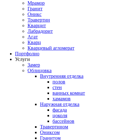
Мрамор
Гранит
Оникс
Травертин
Кварцит
Лабрадорит
Агат
Кварц
Кварцевый агломерат
Портфолио
Услуги
Замер
Облицовка
Внутренняя отделка
полов
стен
ванных комнат
хамамов
Наружная отделка
фасада
цоколя
бассейнов
Травертином
Ониксом
Гранитом