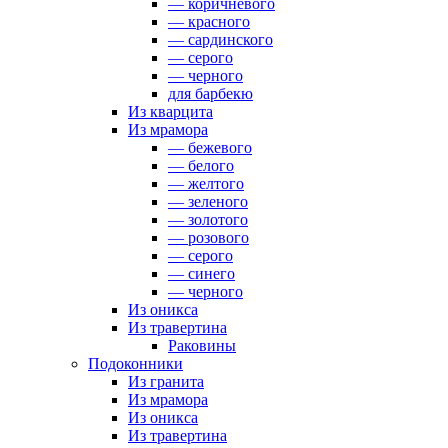
— коричневого
— красного
— сардинского
— серого
— черного
для барбекю
Из кварцита
Из мрамора
— бежевого
— белого
— желтого
— зеленого
— золотого
— розового
— серого
— синего
— черного
Из оникса
Из травертина
Раковины
Подоконники
Из гранита
Из мрамора
Из оникса
Из травертина