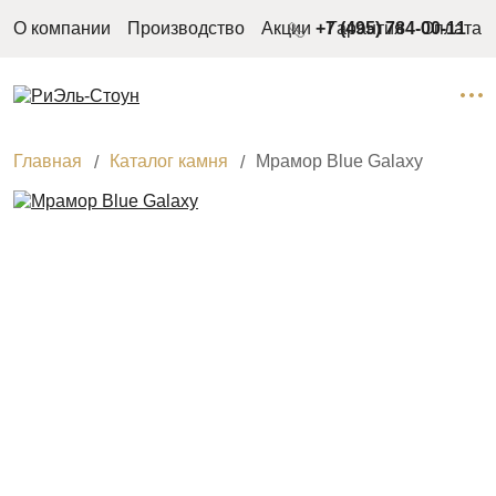
О компании
Производство
Акции
+7 (495) 784-00-11
Гарантия
Оплата
Главная
Каталог камня
Мрамор Blue Galaxy