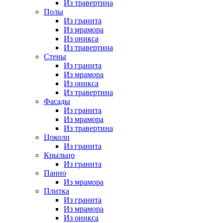
Из травертина
Полы
Из гранита
Из мрамора
Из оникса
Из травертина
Стены
Из гранита
Из мрамора
Из оникса
Из травертина
Фасады
Из гранита
Из мрамора
Из травертина
Цоколи
Из гранита
Крыльцо
Из гранита
Панно
Из мрамора
Плитка
Из гранита
Из мрамора
Из оникса