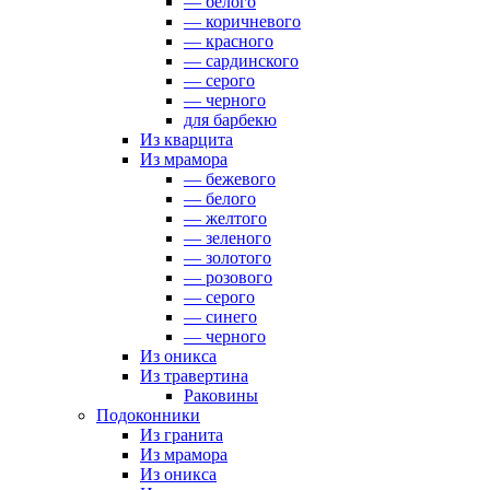
— белого
— коричневого
— красного
— сардинского
— серого
— черного
для барбекю
Из кварцита
Из мрамора
— бежевого
— белого
— желтого
— зеленого
— золотого
— розового
— серого
— синего
— черного
Из оникса
Из травертина
Раковины
Подоконники
Из гранита
Из мрамора
Из оникса