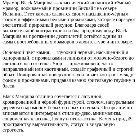
Мрамор Black Marquina — классический испанский тёмный
мрамор, добываемый в провинции Бискайя на севере
Испании. Этот камень славится своим насыщенно-чёрным
фоном и эффектными белыми прожилками, которые образуют
элегантный природный рисунок. Благодаря своей
выразительной контрастности и благородному виду, Black
Marquina на протяжении десятилетий остаётся одним из
самых востребованных мраморов в архитектуре и интерьере.
Основной цвет камня — глубокий чёрный, насыщенный и
однородный, с прожилками и линиями от молочно-белого до
светло-серого оттенка. Узор — прожилковый, часто
направленный или хаотичный, создаёт графичный и строгий
образ. Полированная поверхность усиливает контраст между
фоном и прожилками, придавая камню зрительную глубину и
блеск.
Black Marquina отлично сочетается с латунной,
хромированной и чёрной фурнитурой, стеклом, натуральным
деревом и мрамором белых и серых оттенков. Он органично
вписывается в интерьеры в стиле ар-деко, минимализм,
современная классика, luxury и неоклассика. Камень придаёт
пространству выразительность, статус и визуальную
строгость.