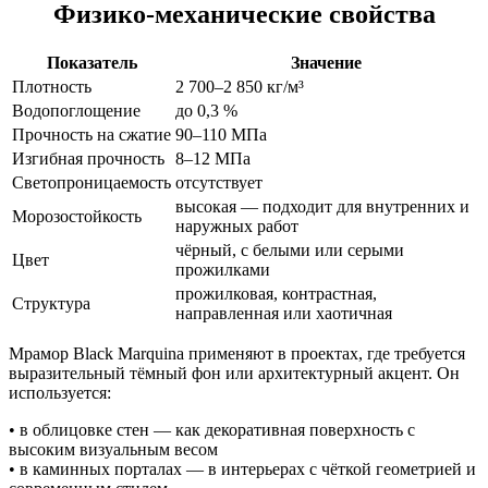
Физико-механические свойства
Показатель
Значение
Плотность
2 700–2 850 кг/м³
Водопоглощение
до 0,3 %
Прочность на сжатие
90–110 МПа
Изгибная прочность
8–12 МПа
Светопроницаемость
отсутствует
высокая — подходит для внутренних и
Морозостойкость
наружных работ
чёрный, с белыми или серыми
Цвет
прожилками
прожилковая, контрастная,
Структура
направленная или хаотичная
Мрамор Black Marquina применяют в проектах, где требуется
выразительный тёмный фон или архитектурный акцент. Он
используется:
• в облицовке стен — как декоративная поверхность с
высоким визуальным весом
• в каминных порталах — в интерьерах с чёткой геометрией и