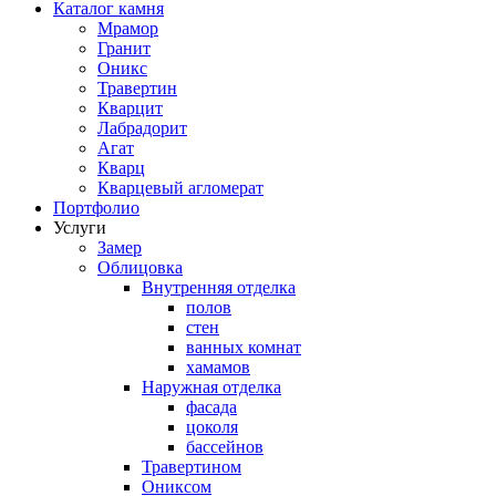
Каталог камня
Мрамор
Гранит
Оникс
Травертин
Кварцит
Лабрадорит
Агат
Кварц
Кварцевый агломерат
Портфолио
Услуги
Замер
Облицовка
Внутренняя отделка
полов
стен
ванных комнат
хамамов
Наружная отделка
фасада
цоколя
бассейнов
Травертином
Ониксом