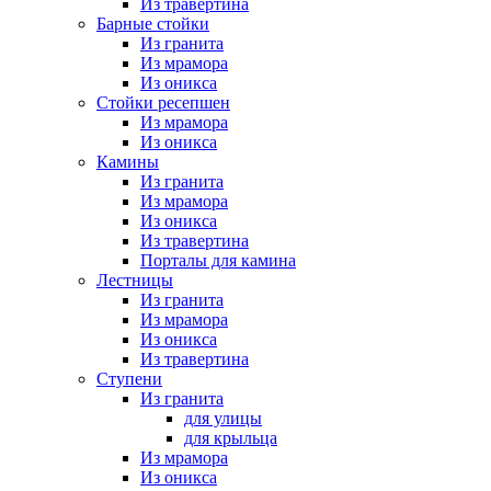
Из травертина
Барные стойки
Из гранита
Из мрамора
Из оникса
Стойки ресепшен
Из мрамора
Из оникса
Камины
Из гранита
Из мрамора
Из оникса
Из травертина
Порталы для камина
Лестницы
Из гранита
Из мрамора
Из оникса
Из травертина
Ступени
Из гранита
для улицы
для крыльца
Из мрамора
Из оникса