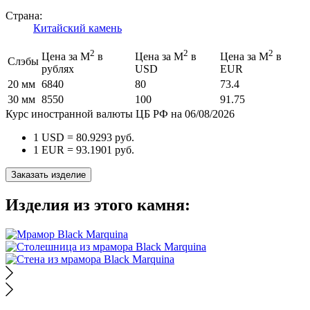
Страна:
Китайский камень
2
2
2
Цена за М
в
Цена за М
в
Цена за М
в
Слэбы
рублях
USD
EUR
20 мм
6840
80
73.4
30 мм
8550
100
91.75
Курс иностранной валюты ЦБ РФ на 06/08/2026
1 USD =
80.9293
руб.
1 EUR =
93.1901
руб.
Заказать изделие
Изделия из этого камня: