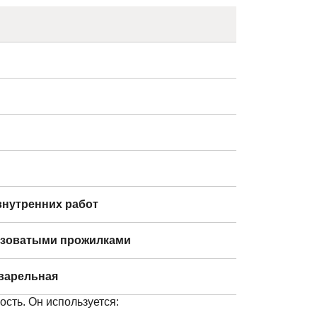
внутренних работ
розоватыми прожилками
кварельная
ость. Он используется: