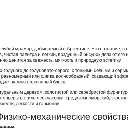
голубой мрамор, добываемый в Аргентине. Его название, в
я, чистая палитра и лёгкий, воздушный рисунок делают ег
но ценится за свежесть, мягкость и природную эстетику.
о-голубого до голубовато-серого, с тонкими белыми и серым
 равномерный или слегка волнообразный, создающий эффе
идаёт камню стеклянный блеск.
натуральным деревом, золотистой или серебристой фурниту
терьеры в стиле неоклассика, средиземноморский, экостил
жести, лёгкости и гармонии.
Физико-механические свойств
ачение