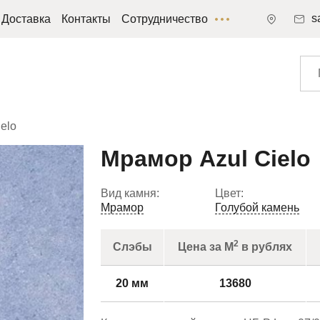
s
Доставка
Контакты
Сотрудничество
elo
Мрамор Azul Cielo
Вид камня:
Цвет:
Мрамор
Голубой камень
2
Слэбы
Цена за М
в рублях
20 мм
13680