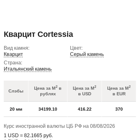
Кварцит Cortessia
Вид камня:
Цвет:
Кварцит
Серый камень
Страна:
Итальянский камень
2
2
2
Цена за М
в
Цена за М
Цена за М
Слэбы
рублях
в USD
в EUR
20 мм
34199.10
416.22
370
Курс иностранной валюты ЦБ РФ на 08/08/2026
1 USD =
82.1665
руб.