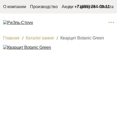
О компании
Производство
Акции
+7 (495) 784-00-11
Гарантия
Оплата
Главная
Каталог камня
Кварцит Botanic Green