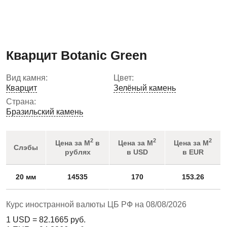
Кварцит Botanic Green
Вид камня:
Цвет:
Кварцит
Зелёный камень
Страна:
Бразильский камень
2
2
2
Цена за М
в
Цена за М
Цена за М
Слэбы
рублях
в USD
в EUR
20 мм
14535
170
153.26
Курс иностранной валюты ЦБ РФ на 08/08/2026
1 USD =
82.1665
руб.