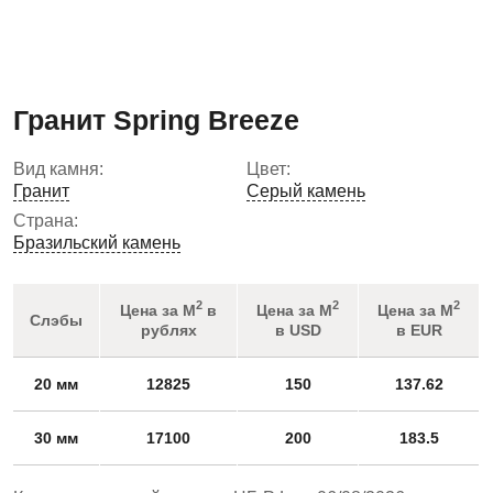
Гранит Spring Breeze
Вид камня:
Цвет:
Гранит
Серый камень
Страна:
Бразильский камень
2
2
2
Цена за М
в
Цена за М
Цена за М
Слэбы
рублях
в USD
в EUR
20 мм
12825
150
137.62
30 мм
17100
200
183.5