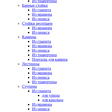
Из травертина
Барные стойки
Из гранита
Из мрамора
Из оникса
Стойки ресепшен
Из мрамора
Из оникса
Камины
Из гранита
Из мрамора
Из оникса
Из травертина
Порталы для камина
Лестницы
Из гранита
Из мрамора
Из оникса
Из травертина
Ступени
Из гранита
для улицы
для крыльца
Из мрамора
Из оникса