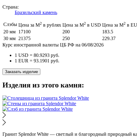
Страна:
Бразильский камень
2
2
2
Слэбы
Цена за М
в рублях
Цена за М
в USD
Цена за М
в E
20 мм
17100
200
183.5
30 мм
21375
250
229.37
Курс иностранной валюты ЦБ РФ на 06/08/2026
1 USD =
80.9293
руб.
1 EUR =
93.1901
руб.
Заказать изделие
Изделия из этого камня:
Гранит Splendor White — светлый и благородный природный к