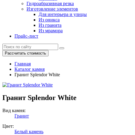
Гидроабразивная резка
Изготовление элементов
Для интерьера и улицы
Из оникса
Из гранита
Из мрамора
Прайс-лист
Рассчитать стоимость
Главная
Каталог камня
Гранит Splendor White
Гранит Splendor White
Вид камня:
Гранит
Цвет:
Белый камень