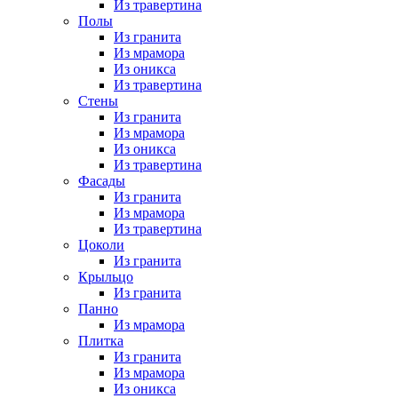
Из травертина
Полы
Из гранита
Из мрамора
Из оникса
Из травертина
Стены
Из гранита
Из мрамора
Из оникса
Из травертина
Фасады
Из гранита
Из мрамора
Из травертина
Цоколи
Из гранита
Крыльцо
Из гранита
Панно
Из мрамора
Плитка
Из гранита
Из мрамора
Из оникса