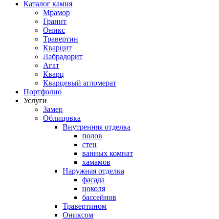
Каталог камня
Мрамор
Гранит
Оникс
Травертин
Кварцит
Лабрадорит
Агат
Кварц
Кварцевый агломерат
Портфолио
Услуги
Замер
Облицовка
Внутренняя отделка
полов
стен
ванных комнат
хамамов
Наружная отделка
фасада
цоколя
бассейнов
Травертином
Ониксом