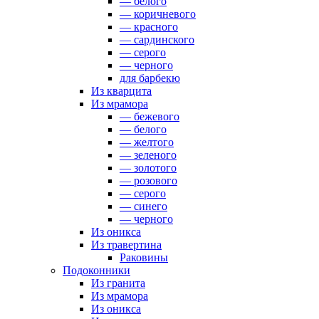
— белого
— коричневого
— красного
— сардинского
— серого
— черного
для барбекю
Из кварцита
Из мрамора
— бежевого
— белого
— желтого
— зеленого
— золотого
— розового
— серого
— синего
— черного
Из оникса
Из травертина
Раковины
Подоконники
Из гранита
Из мрамора
Из оникса