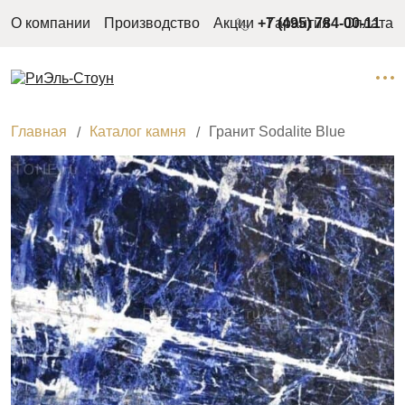
О компании
Производство
Акции
+7 (495) 784-00-11
Гарантия
Оплата
Главная
Каталог камня
Гранит Sodalite Blue