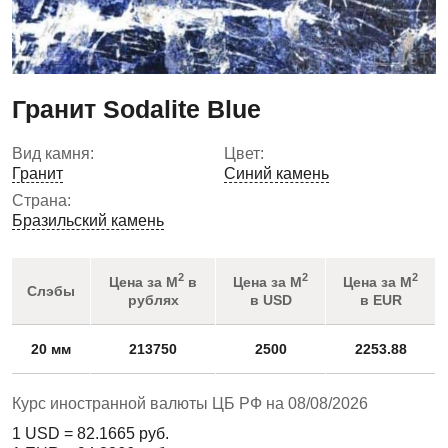
Гранит Sodalite Blue
Вид камня:
Цвет:
Гранит
Синий камень
Страна:
Бразильский камень
2
2
2
Цена за М
в
Цена за М
Цена за М
Слэбы
рублях
в USD
в EUR
20 мм
213750
2500
2253.88
Курс иностранной валюты ЦБ РФ на 08/08/2026
1 USD =
82.1665
руб.