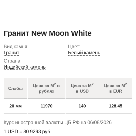
Гранит New Moon White
Вид камня:
Цвет:
Гранит
Белый камень
Страна:
Индийский камень
2
2
2
Цена за М
в
Цена за М
Цена за М
Слэбы
рублях
в USD
в EUR
20 мм
11970
140
128.45
Курс иностранной валюты ЦБ РФ на 06/08/2026
1 USD =
80.9293
руб.