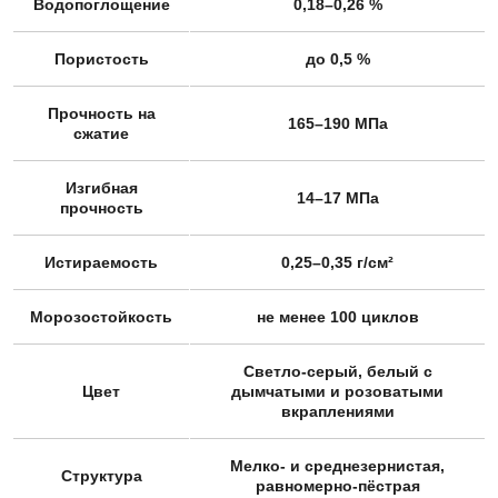
Водопоглощение
0,18–0,26 %
Пористость
до 0,5 %
Прочность на
165–190 МПа
сжатие
Изгибная
14–17 МПа
прочность
Истираемость
0,25–0,35 г/см²
Морозостойкость
не менее 100 циклов
Светло-серый, белый с
Цвет
дымчатыми и розоватыми
вкраплениями
Мелко- и среднезернистая,
Структура
равномерно-пёстрая