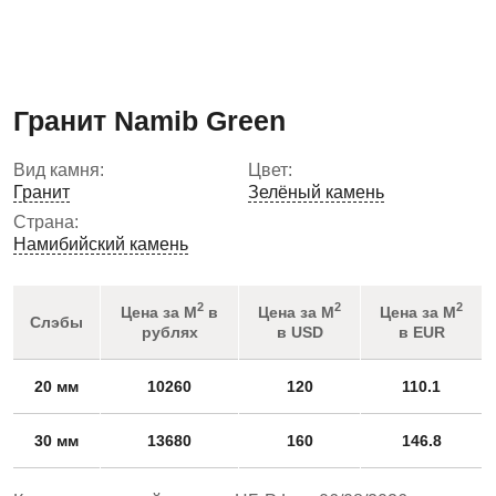
Гранит Namib Green
Вид камня:
Цвет:
Гранит
Зелёный камень
Страна:
Намибийский камень
2
2
2
Цена за М
в
Цена за М
Цена за М
Слэбы
рублях
в USD
в EUR
20 мм
10260
120
110.1
30 мм
13680
160
146.8