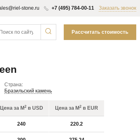
ales@riel-stone.ru
+7 (495) 784-00-11
Заказать звонок
Рассчитать стоимость
reen
Страна:
Бразильский камень
2
2
Цена за М
в USD
Цена за М
в EUR
240
220.2
300
275.24