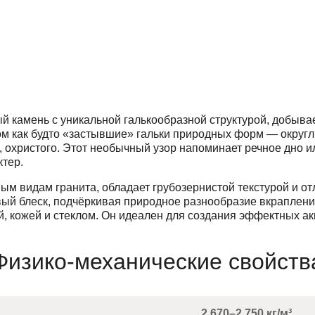
й камень с уникальной галькообразной структурой, добыва
ом как будто «застывшие» гальки природных форм — округл
, охристого. Этот необычный узор напоминает речное дно ил
тер.
ным видам гранита, обладает грубозернистой текстурой и о
вый блеск, подчёркивая природное разнообразие вкраплени
, кожей и стеклом. Он идеален для создания эффектных а
Физико-механические свойств
2 670–2 750 кг/м³