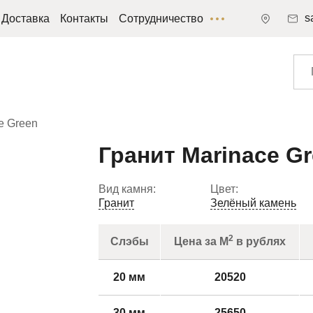
s
Доставка
Контакты
Сотрудничество
e Green
Гранит Marinace G
Вид камня:
Цвет:
Гранит
Зелёный камень
2
Слэбы
Цена за М
в рублях
20 мм
20520
30 мм
25650