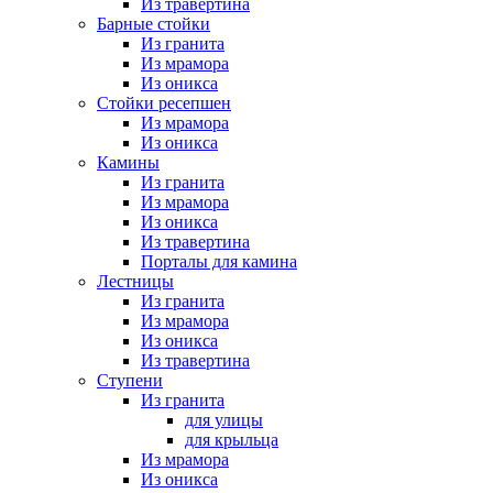
Из травертина
Барные стойки
Из гранита
Из мрамора
Из оникса
Стойки ресепшен
Из мрамора
Из оникса
Камины
Из гранита
Из мрамора
Из оникса
Из травертина
Порталы для камина
Лестницы
Из гранита
Из мрамора
Из оникса
Из травертина
Ступени
Из гранита
для улицы
для крыльца
Из мрамора
Из оникса