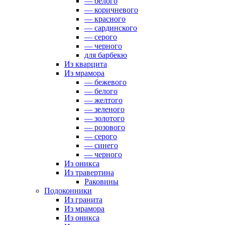
— белого
— коричневого
— красного
— сардинского
— серого
— черного
для барбекю
Из кварцита
Из мрамора
— бежевого
— белого
— желтого
— зеленого
— золотого
— розового
— серого
— синего
— черного
Из оникса
Из травертина
Раковины
Подоконники
Из гранита
Из мрамора
Из оникса