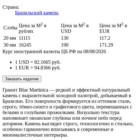
Страна:
Бразильский камень
2
2
2
Цена за М
в
Цена за М
в
Цена за М
в
Слэбы
рублях
USD
EUR
20 мм
11115
130
117.2
30 мм
16245
190
171.29
Курс иностранной валюты ЦБ РФ на 08/08/2026
1 USD =
82.1665
руб.
1 EUR =
94.8366
руб.
Заказать изделие
Гранит Blue Martinica — редкий и эффектный натуральный
камень с выразительной холодной палитрой, добываемый в
Бразилии. Его поверхность формируется из оттенков стали,
серого, тёмно-синего и графитового цвета, перемешанных с
белыми и голубыми прожилками. Визуально текстура
напоминает океанские глубины или ночное небо перед
штормом. Камень выглядит строго, технологично и стильно,
особенно гармонично вписываясь в современные и
минималистичные интерьеры.