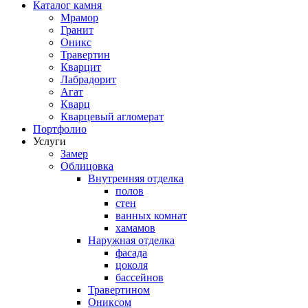
Каталог камня
Мрамор
Гранит
Оникс
Травертин
Кварцит
Лабрадорит
Агат
Кварц
Кварцевый агломерат
Портфолио
Услуги
Замер
Облицовка
Внутренняя отделка
полов
стен
ванных комнат
хамамов
Наружная отделка
фасада
цоколя
бассейнов
Травертином
Ониксом