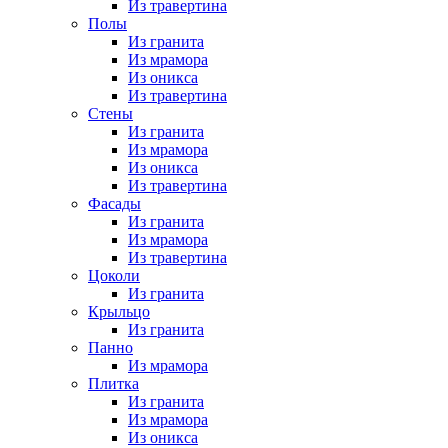
Из травертина
Полы
Из гранита
Из мрамора
Из оникса
Из травертина
Стены
Из гранита
Из мрамора
Из оникса
Из травертина
Фасады
Из гранита
Из мрамора
Из травертина
Цоколи
Из гранита
Крыльцо
Из гранита
Панно
Из мрамора
Плитка
Из гранита
Из мрамора
Из оникса