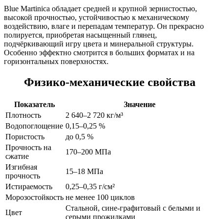
Blue Martinica обладает средней и крупной зернистостью,
высокой прочностью, устойчивостью к механическому
воздействию, влаге и перепадам температур. Он прекрасно
полируется, приобретая насыщенный глянец,
подчёркивающий игру цвета и минеральной структуры.
Особенно эффектно смотрится в больших форматах и на
горизонтальных поверхностях.
Физико-механические свойства
Показатель
Значение
Плотность
2 640–2 720 кг/м³
Водопоглощение
0,15–0,25 %
Пористость
до 0,5 %
Прочность на
170–200 МПа
сжатие
Изгибная
15–18 МПа
прочность
Истираемость
0,25–0,35 г/см²
Морозостойкость
не менее 100 циклов
Стальной, сине-графитовый с белыми и
Цвет
серыми прожилками