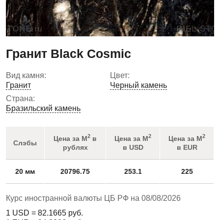
Гранит Black Cosmic
Вид камня:
Цвет:
Гранит
Черный камень
Страна:
Бразильский камень
2
2
2
Цена за М
в
Цена за М
Цена за М
Слэбы
рублях
в USD
в EUR
20 мм
20796.75
253.1
225
Курс иностранной валюты ЦБ РФ на 08/08/2026
1 USD =
82.1665
руб.