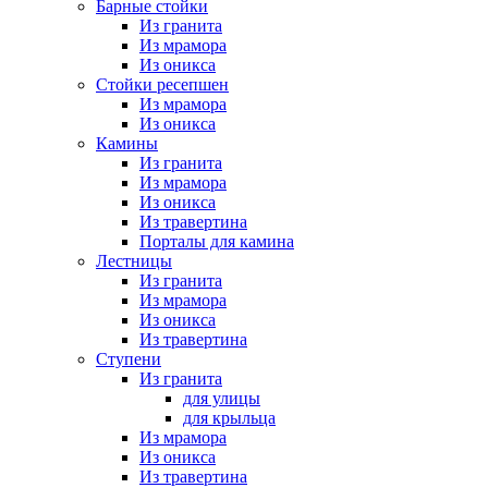
Барные стойки
Из гранита
Из мрамора
Из оникса
Стойки ресепшен
Из мрамора
Из оникса
Камины
Из гранита
Из мрамора
Из оникса
Из травертина
Порталы для камина
Лестницы
Из гранита
Из мрамора
Из оникса
Из травертина
Ступени
Из гранита
для улицы
для крыльца
Из мрамора
Из оникса
Из травертина