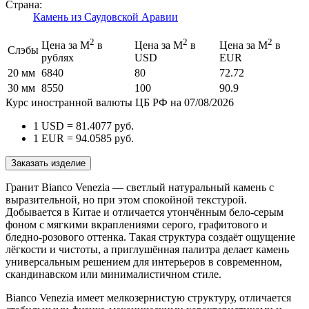
Страна:
Камень из Саудовской Аравии
2
2
2
Цена за М
в
Цена за М
в
Цена за М
в
Слэбы
рублях
USD
EUR
20 мм
6840
80
72.72
30 мм
8550
100
90.9
Курс иностранной валюты ЦБ РФ на 07/08/2026
1 USD =
81.4077
руб.
1 EUR =
94.0585
руб.
Заказать изделие
Гранит Bianco Venezia — светлый натуральный камень с
выразительной, но при этом спокойной текстурой.
Добывается в Китае и отличается утончённым бело-серым
фоном с мягкими вкраплениями серого, графитового и
бледно-розового оттенка. Такая структура создаёт ощущение
лёгкости и чистоты, а приглушённая палитра делает камень
универсальным решением для интерьеров в современном,
скандинавском или минималистичном стиле.
Bianco Venezia имеет мелкозернистую структуру, отличается