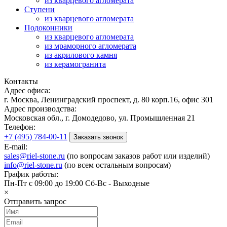
из кварцевого агломерата
Ступени
из кварцевого агломерата
Подоконники
из кварцевого агломерата
из мраморного агломерата
из акрилового камня
из керамогранита
Контакты
Адрес офиса:
г. Москва, Ленинградский проспект, д. 80 корп.16, офис 301
Адрес производства:
Московская обл., г. Домодедово, ул. Промышленная 21
Телефон:
+7 (495) 784-00-11
Заказать звонок
E-mail:
sales@riel-stone.ru
(по вопросам заказов работ или изделий)
info@riel-stone.ru
(по всем остальным вопросам)
График работы:
Пн-Пт с 09:00 до 19:00 Сб-Вс - Выходные
×
Отправить запрос