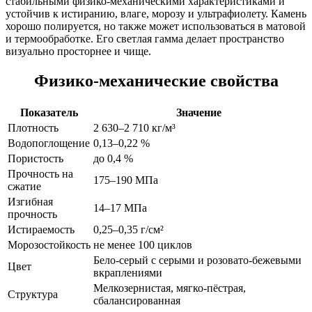
стабильными физико-механическими характеристиками и
устойчив к истиранию, влаге, морозу и ультрафиолету. Камень
хорошо полируется, но также может использоваться в матовой
и термообработке. Его светлая гамма делает пространство
визуально просторнее и чище.
Физико-механические свойства
Показатель
Значение
Плотность
2 630–2 710 кг/м³
Водопоглощение
0,13–0,22 %
Пористость
до 0,4 %
Прочность на
175–190 МПа
сжатие
Изгибная
14–17 МПа
прочность
Истираемость
0,25–0,35 г/см²
Морозостойкость
не менее 100 циклов
Бело-серый с серыми и розовато-бежевыми
Цвет
вкраплениями
Мелкозернистая, мягко-пёстрая,
Структура
сбалансированная