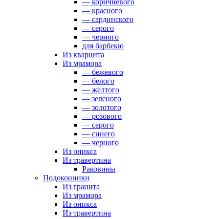
— коричневого
— красного
— сардинского
— серого
— черного
для барбекю
Из кварцита
Из мрамора
— бежевого
— белого
— желтого
— зеленого
— золотого
— розового
— серого
— синего
— черного
Из оникса
Из травертина
Раковины
Подоконники
Из гранита
Из мрамора
Из оникса
Из травертина