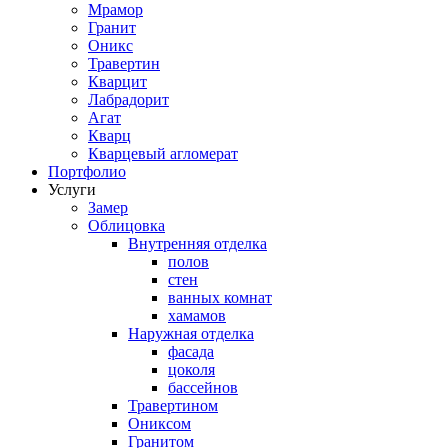
Мрамор
Гранит
Оникс
Травертин
Кварцит
Лабрадорит
Агат
Кварц
Кварцевый агломерат
Портфолио
Услуги
Замер
Облицовка
Внутренняя отделка
полов
стен
ванных комнат
хамамов
Наружная отделка
фасада
цоколя
бассейнов
Травертином
Ониксом
Гранитом