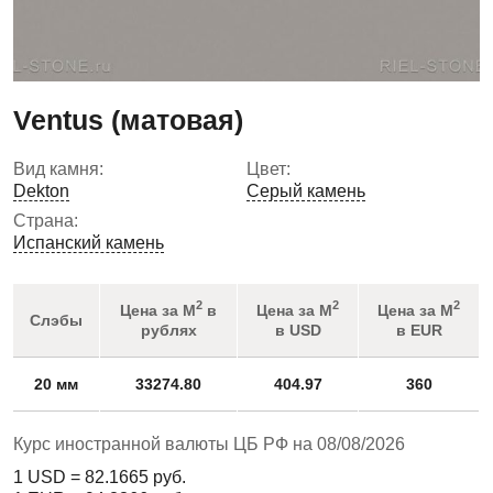
Ventus (матовая)
Вид камня:
Цвет:
Dekton
Серый камень
Страна:
Испанский камень
2
2
2
Цена за М
в
Цена за М
Цена за М
Слэбы
рублях
в USD
в EUR
20 мм
33274.80
404.97
360
Курс иностранной валюты ЦБ РФ на 08/08/2026
1 USD =
82.1665
руб.