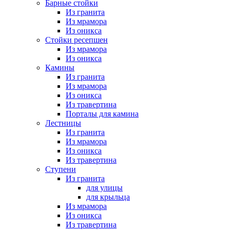
Барные стойки
Из гранита
Из мрамора
Из оникса
Стойки ресепшен
Из мрамора
Из оникса
Камины
Из гранита
Из мрамора
Из оникса
Из травертина
Порталы для камина
Лестницы
Из гранита
Из мрамора
Из оникса
Из травертина
Ступени
Из гранита
для улицы
для крыльца
Из мрамора
Из оникса
Из травертина