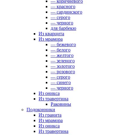
— коричневого
— красного
— сардинского
— серого
— черного
для барбекю
Из кварцита
Из мрамора
— бежевого
— белого
— желтого
— зеленого
— золотого
— розового
— серого
— синего
— черного
Из оникса
Из травертина
Раковины
Подоконники
Из гранита
Из мрамора
Из оникса
Из травертина