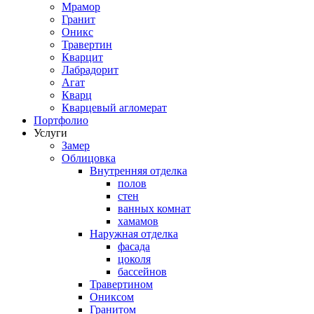
Мрамор
Гранит
Оникс
Травертин
Кварцит
Лабрадорит
Агат
Кварц
Кварцевый агломерат
Портфолио
Услуги
Замер
Облицовка
Внутренняя отделка
полов
стен
ванных комнат
хамамов
Наружная отделка
фасада
цоколя
бассейнов
Травертином
Ониксом
Гранитом