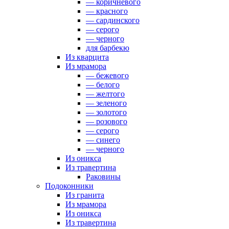
— коричневого
— красного
— сардинского
— серого
— черного
для барбекю
Из кварцита
Из мрамора
— бежевого
— белого
— желтого
— зеленого
— золотого
— розового
— серого
— синего
— черного
Из оникса
Из травертина
Раковины
Подоконники
Из гранита
Из мрамора
Из оникса
Из травертина