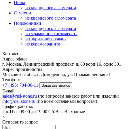
Полы
из кварцевого агломерата
Ступени
из кварцевого агломерата
Подоконники
из кварцевого агломерата
из мраморного агломерата
из акрилового камня
из керамогранита
Контакты
Адрес офиса:
г. Москва, Ленинградский проспект, д. 80 корп.16, офис 301
Адрес производства:
Московская обл., г. Домодедово, ул. Промышленная 21
Телефон:
+7 (495) 784-00-11
Заказать звонок
E-mail:
sales@riel-stone.ru
(по вопросам заказов работ или изделий)
info@riel-stone.ru
(по всем остальным вопросам)
График работы:
Пн-Пт с 09:00 до 19:00 Сб-Вс - Выходные
×
Отправить запрос