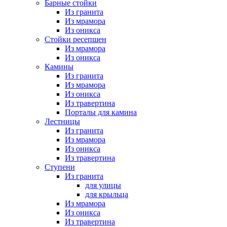
Барные стойки
Из гранита
Из мрамора
Из оникса
Стойки ресепшен
Из мрамора
Из оникса
Камины
Из гранита
Из мрамора
Из оникса
Из травертина
Порталы для камина
Лестницы
Из гранита
Из мрамора
Из оникса
Из травертина
Ступени
Из гранита
для улицы
для крыльца
Из мрамора
Из оникса
Из травертина