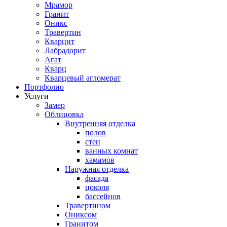
Мрамор
Гранит
Оникс
Травертин
Кварцит
Лабрадорит
Агат
Кварц
Кварцевый агломерат
Портфолио
Услуги
Замер
Облицовка
Внутренняя отделка
полов
стен
ванных комнат
хамамов
Наружная отделка
фасада
цоколя
бассейнов
Травертином
Ониксом
Гранитом