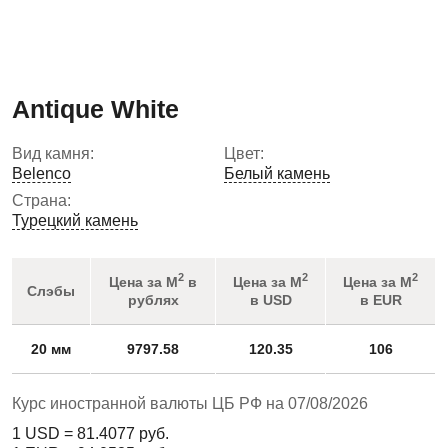
Antique White
Вид камня:
Цвет:
Belenco
Белый камень
Страна:
Турецкий камень
2
2
2
Цена за М
в
Цена за М
Цена за М
Слэбы
рублях
в USD
в EUR
20 мм
9797.58
120.35
106
Курс иностранной валюты ЦБ РФ на 07/08/2026
1 USD =
81.4077
руб.