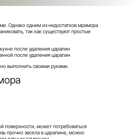
ме. Однако одним из недостатков мрамора
аниковать, так как существуют простые
жно выполнить своими руками.
амора
чей поверхности, может потребоваться
язь прочно засела в царапине, можно
или ватным тампоном.