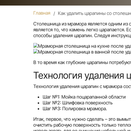
Главная
Как удалить царапины со столеш
Столешница из мрамора является одним из с
является то, что камень легко царапается. 
способы удаления царапин. Следуя инструкц
В то время как глубокие царапины потребу
Технология удаления 
Технология удаления царапин с мрамора сос
Шаг №1: Мойка поцарапанной области
Шаг №2: Шлифовка поверхность
Шаг №3: Полировка мрамора.
Итак, первое, что нужно сделать – это вымы
очистить рабочую поверхность только теплой
использовать для ее очищения небольшой и