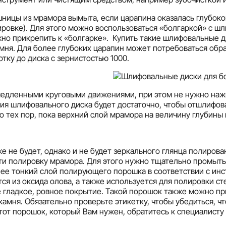
шницы из мрамора вымыта, если царапина оказалась глубок
лировке). Для этого можно воспользоваться «болгаркой» с 
но прикрепить к «болгарке». Купить такие шлифовальные д
мня. Для более глубоких царапин может потребоваться обр
тку до диска с зернистостью 1000.
медленными круговыми движениями, при этом не нужно наж
ия шлифовального диска будет достаточно, чтобы отшлифов
 тех пор, пока верхний слой мрамора на величину глубины 
 не будет, однако и не будет зеркального глянца полирова
ти полировку мрамора. Для этого нужно тщательно промы
 нее тонкий слой полирующего порошка в соответствии с и
я из оксида олова, а также используется для полировки ст
те гладкое, ровное покрытие. Такой порошок также можно 
амня. Обязательно проверьте этикетку, чтобы убедиться, ч
 тот порошок, который Вам нужен, обратитесь к специалисту