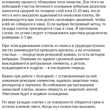
основному процессу облицовки пола ониксом. Для этого на
небольшой участок бетонного основания зубчатым шпателем
наносится средний по толщине слой клея (5-20 мм), после
чего в него аккуратно вдавливается ониксовая плитка. Не
рекомендуется при этом делать скользящих движений, чтобы
клей не собирался в швах. Если выбран бесшовный метод, то
укладка плиток производится стык в стык. В противном
случае, по углам следует устанавливать крестики-разделители,
размерами 2-3 мм.
При этом вдавливание плиток из оникса в труднодоступных
местах рекомендуется проводить вручную, а на остальных
участках — посредством резиновой киянки, то есть методом
вибрации. Первыми по заранее сделанной разметке
выкладываются центральные элементы, а детали,
нуждающиеся в подрезе, – в последнюю очередь.
Важно при работе с болгаркой, с установленным на ней
алмазным режущим элементом, надевать защитные очки,
респиратор и перчатки. Во избежание растрескивания
ониксовой плитки, можно обернуть ее защитной лентой.
Уместным будет и водяное охлаждение.
По мере укладки плитки с ее поверхности убирается грязь и
остатки клеевой смеси. Когда пол полностью выложен,