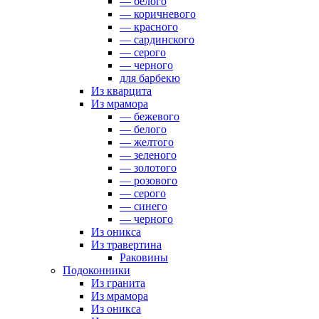
— белого
— коричневого
— красного
— сардинского
— серого
— черного
для барбекю
Из кварцита
Из мрамора
— бежевого
— белого
— желтого
— зеленого
— золотого
— розового
— серого
— синего
— черного
Из оникса
Из травертина
Раковины
Подоконники
Из гранита
Из мрамора
Из оникса