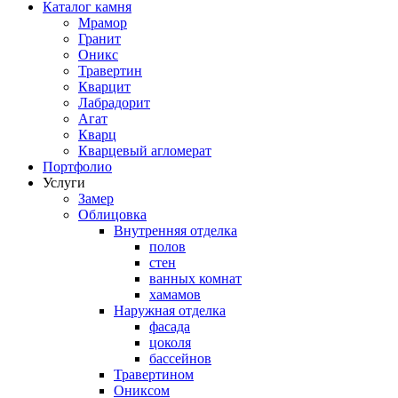
Каталог камня
Мрамор
Гранит
Оникс
Травертин
Кварцит
Лабрадорит
Агат
Кварц
Кварцевый агломерат
Портфолио
Услуги
Замер
Облицовка
Внутренняя отделка
полов
стен
ванных комнат
хамамов
Наружная отделка
фасада
цоколя
бассейнов
Травертином
Ониксом