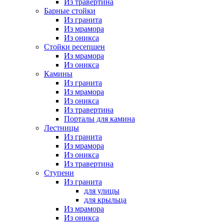
Из травертина
Барные стойки
Из гранита
Из мрамора
Из оникса
Стойки ресепшен
Из мрамора
Из оникса
Камины
Из гранита
Из мрамора
Из оникса
Из травертина
Порталы для камина
Лестницы
Из гранита
Из мрамора
Из оникса
Из травертина
Ступени
Из гранита
для улицы
для крыльца
Из мрамора
Из оникса