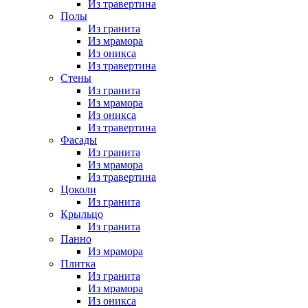
Из травертина
Полы
Из гранита
Из мрамора
Из оникса
Из травертина
Стены
Из гранита
Из мрамора
Из оникса
Из травертина
Фасады
Из гранита
Из мрамора
Из травертина
Цоколи
Из гранита
Крыльцо
Из гранита
Панно
Из мрамора
Плитка
Из гранита
Из мрамора
Из оникса