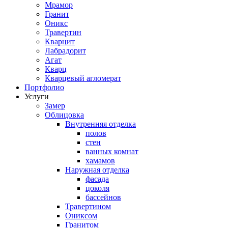
Мрамор
Гранит
Оникс
Травертин
Кварцит
Лабрадорит
Агат
Кварц
Кварцевый агломерат
Портфолио
Услуги
Замер
Облицовка
Внутренняя отделка
полов
стен
ванных комнат
хамамов
Наружная отделка
фасада
цоколя
бассейнов
Травертином
Ониксом
Гранитом