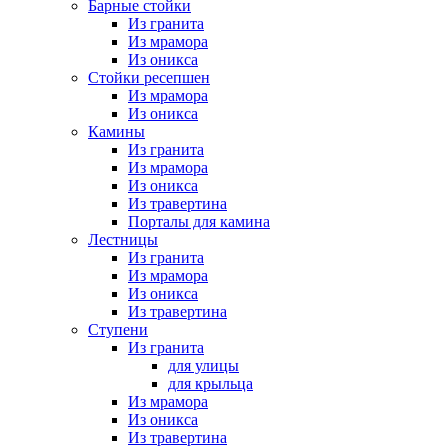
Барные стойки
Из гранита
Из мрамора
Из оникса
Стойки ресепшен
Из мрамора
Из оникса
Камины
Из гранита
Из мрамора
Из оникса
Из травертина
Порталы для камина
Лестницы
Из гранита
Из мрамора
Из оникса
Из травертина
Ступени
Из гранита
для улицы
для крыльца
Из мрамора
Из оникса
Из травертина