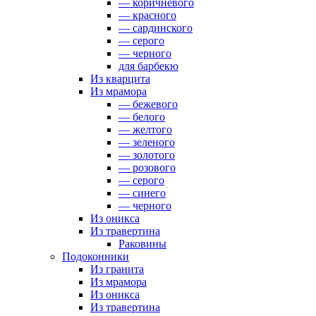
— коричневого
— красного
— сардинского
— серого
— черного
для барбекю
Из кварцита
Из мрамора
— бежевого
— белого
— желтого
— зеленого
— золотого
— розового
— серого
— синего
— черного
Из оникса
Из травертина
Раковины
Подоконники
Из гранита
Из мрамора
Из оникса
Из травертина