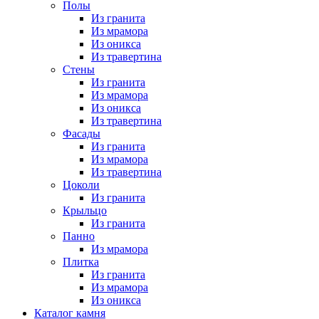
Полы
Из гранита
Из мрамора
Из оникса
Из травертина
Стены
Из гранита
Из мрамора
Из оникса
Из травертина
Фасады
Из гранита
Из мрамора
Из травертина
Цоколи
Из гранита
Крыльцо
Из гранита
Панно
Из мрамора
Плитка
Из гранита
Из мрамора
Из оникса
Каталог камня