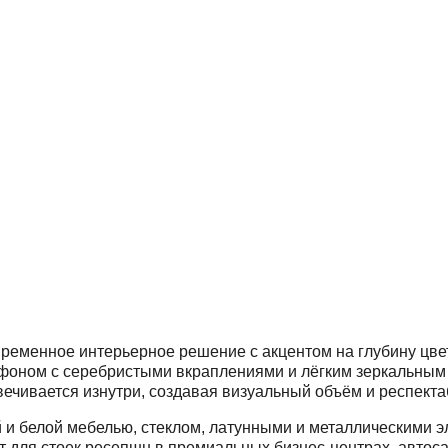
временное интерьерное решение с акцентом на глубину цвета
оном с серебристыми вкраплениями и лёгким зеркальным 
вечивается изнутри, создавая визуальный объём и респект
й и белой мебелью, стеклом, латунными и металлическими 
ит для стоек ресепшн в премиальных бизнес-центрах, автоса