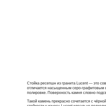
Стойка ресепшн из гранита Lucent — это со
отличается насыщенным серо-графитовым ф
полировке. Поверхность камня словно подс
Такой камень прекрасно сочетается с чёрно
стойкости к износу, Lucent идеально подход