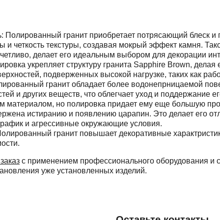
ь: Полированный гранит приобретает потрясающий блеск и г
ы и четкость текстуры, создавая мокрый эффект камня. Та
четливо, делает его идеальным выбором для декорации инт
ировка укрепляет структуру гранита Sapphire Brown, делая
ерхностей, подверженных высокой нагрузке, таких как раб
олированный гранит обладает более водонепрницаемой пов
ей и других веществ, что облегчает уход и поддержание его
м материалом, но полировка придает ему еще большую прочн
ржена истиранию и появлению царапин. Это делает его о
трафик и агрессивные окружающие условия.
олированный гранит повышает декоративные характристики
ости.
 заказ
с применением профессионального оборудования и с
становления уже установленных изделий.
Оставьте контакты 