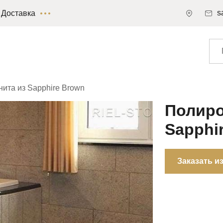
s
Доставка
нита из Sapphire Brown
Полиро
Sapphi
Заказать и