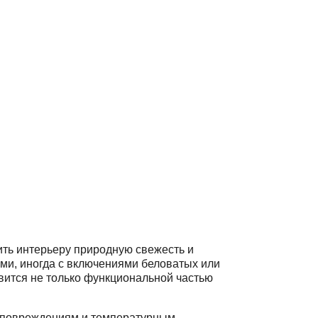
ить интерьеру природную свежесть и
ми, иногда с включениями беловатых или
овится не только функциональной частью
им повреждениям и температурным