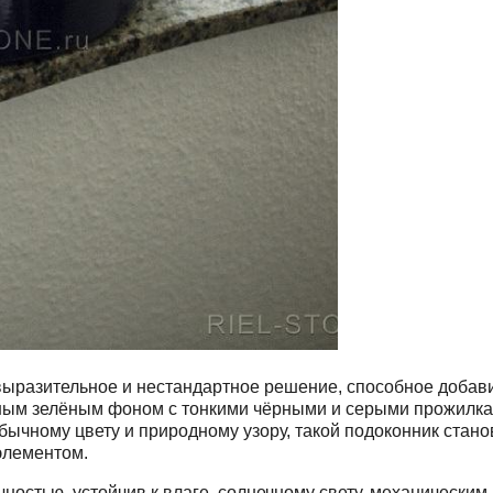
 выразительное и нестандартное решение, способное добав
ным зелёным фоном с тонкими чёрными и серыми прожилка
бычному цвету и природному узору, такой подоконник стан
элементом.
чностью, устойчив к влаге, солнечному свету, механическ