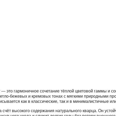
y — это гармоничное сочетание тёплой цветовой гаммы и 
ветло-бежевых и кремовых тонах с мягкими природными про
исывается как в классические, так и в минималистичные ил
 счёт высокого содержания натурального кварца. Он устойч
иального ухода и служит долгие годы без потери внешнего 