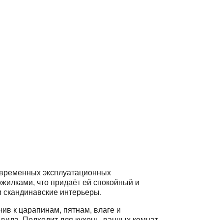
современных эксплуатационных
жилками, что придаёт ей спокойный и
и скандинавские интерьеры.
ив к царапинам, пятнам, влаге и
вида. Подходит для кухонь, ванных комнат,