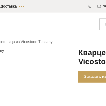
s
Доставка
лешница из Vicostone Tuscany
Кварце
Vicost
Заказать и