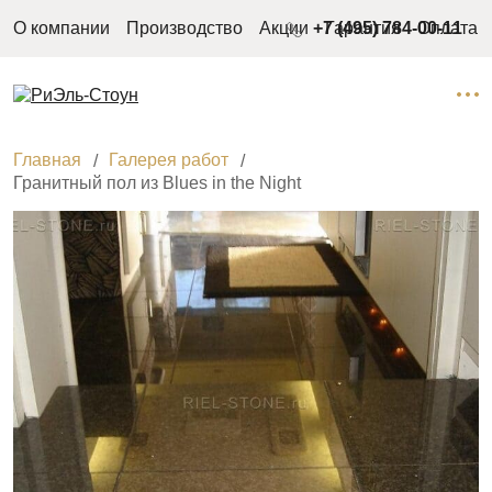
О компании
Производство
Акции
+7 (495) 784-00-11
Гарантия
Оплата
Главная
Галерея работ
Гранитный пол из Blues in the Night