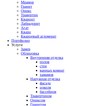
Мрамор
Гранит
Оникс
Травертин
Кварцит
Лабрадорит
Агат
Кварц
Кварцевый агломерат
Портфолио
Услуги
Замер
Облицовка
Внутренняя отделка
полов
стен
ванных комнат
хамамов
Наружная отделка
фасада
цоколя
бассейнов
Травертином
Ониксом
Гранитом