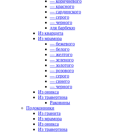
— коричневого
— красного
— сардинского
— серого
— черного
для барбекю
Из кварцита
Из мрамора
— бежевого
— белого
— желтого
— зеленого
— золотого
— розового
— серого
— синего
— черного
Из оникса
Из травертина
Раковины
Подоконники
Из гранита
Из мрамора
Из оникса
Из травертина