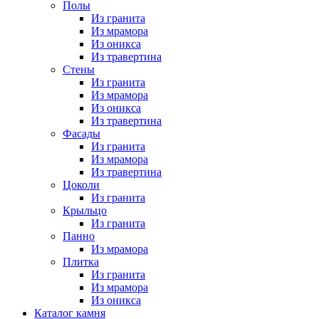
Полы
Из гранита
Из мрамора
Из оникса
Из травертина
Стены
Из гранита
Из мрамора
Из оникса
Из травертина
Фасады
Из гранита
Из мрамора
Из травертина
Цоколи
Из гранита
Крыльцо
Из гранита
Панно
Из мрамора
Плитка
Из гранита
Из мрамора
Из оникса
Каталог камня