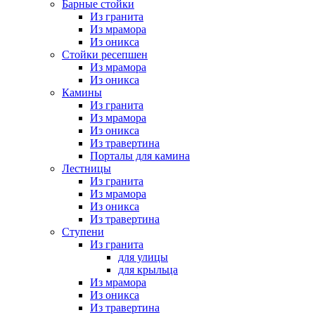
Барные стойки
Из гранита
Из мрамора
Из оникса
Стойки ресепшен
Из мрамора
Из оникса
Камины
Из гранита
Из мрамора
Из оникса
Из травертина
Порталы для камина
Лестницы
Из гранита
Из мрамора
Из оникса
Из травертина
Ступени
Из гранита
для улицы
для крыльца
Из мрамора
Из оникса
Из травертина