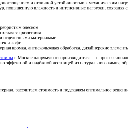
допоглощением и отличной устойчивостью к механическим нагру
ур, повышенную влажность и интенсивные нагрузки, сохраняя 
еребристым блеском
бытовым загрязнениям
ыми отделочными материалами
тек и лофт
урная кромка, антискользящая обработка, дизайнерские элемент
стницы
в Москве напрямую от производителя — с профессиональ
тво эффектной и надёжной лестницей из натурального камня, об
ериал, рассчитаем стоимость и подскажем оптимальное решение