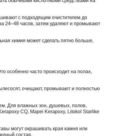
бирать обычными кислотными средствами на
мешивают с подходящим очистителем до
на 24–48 часов, затем удаляют и промывают
льная химия может сделать пятно больше,
то особенно часто происходит на полах,
ылесосят, очищают, промывают и полностью
м. Для влажных зон, душевых, полов,
apoxy CQ, Mapei Kerapoxy, Litokol Starlike
ставы могут окрашивать края камня или
сидный состав.