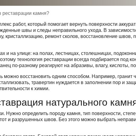
ы реставрации камня?
лекс работ, который помогает вернуть поверхности аккурат
режденные швы и следы неправильного ухода. В зависимост
ку, кристаллизацию, ремонт сколов, восстановление швов, 
 и на улице: на полах, лестницах, столешницах, подоконни
оэтому технология реставрации всегда подбирается под конк
сланец по-разному реагируют на абразивы, влагу, кислоты,
ь можно восстановить одним способом. Например, гранит ч
таллизовать, травертин нуждается в заполнении пор и защи
твительности к химии.
ставрация натурального камн
и. Нужно определить породу камня, тип поверхности, степе
пустот и разрушенных швов. Без этого можно выбрать непра