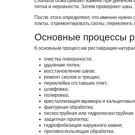
Сначала осматривают камень при дневном и
пятна и неровности. Затем проверяют швы, у
После этого определяют, что именно нужно с
плиты, отремонтировать сколы, переклеить
Основные процессы р
К основным процессам реставрации натурал
очистка поверхности;
удаление пятен;
восстановление швов;
ремонт сколов и трещин;
переклейка отставших плит;
шлифовка;
полировка;
кристаллизация мрамора и кальцитовых
фактурная обработка;
пескоструйная или гидропескоструйная 
защитная пропитка;
гидрофобизация наружного камня;
противоскользящая обработка.