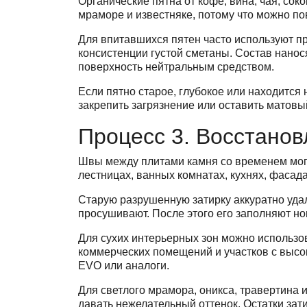
Органические пятна от кофе, вина, чая, со
мраморе и известняке, потому что можно по
Для впитавшихся пятен часто используют п
консистенции густой сметаны. Состав нанос
поверхность нейтральным средством.
Если пятно старое, глубокое или находится
закрепить загрязнение или оставить матовы
Процесс 3. Восстано
Швы между плитами камня со временем могут
лестницах, ванных комнатах, кухнях, фасада
Старую разрушенную затирку аккуратно уд
просушивают. После этого его заполняют н
Для сухих интерьерных зон можно использо
коммерческих помещений и участков с высоко
EVO или аналоги.
Для светлого мрамора, оникса, травертина 
давать нежелательный оттенок. Остатки зати