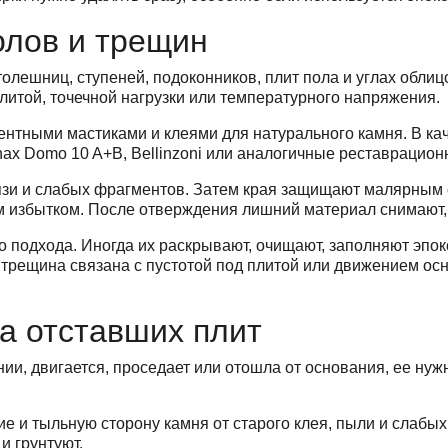
олов и трещин
олешниц, ступеней, подоконников, плит пола и углах облиц
плитой, точечной нагрузки или температурного напряжения.
нтными мастиками и клеями для натурального камня. В ка
enax Domo 10 A+B, Bellinzoni или аналогичные реставрацио
зи и слабых фрагментов. Затем края защищают малярным с
м избытком. После отверждения лишний материал снимают,
о подхода. Иногда их раскрывают, очищают, заполняют эпо
 трещина связана с пустотой под плитой или движением ос
а отставших плит
нии, двигается, проседает или отошла от основания, ее ну
е и тыльную сторону камня от старого клея, пыли и слабы
и грунтуют.