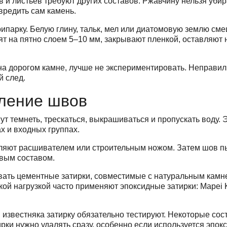
ков и листьев требуют других составов. Ржавчину нельзя у
вредить сам камень.
рипарку. Белую глину, тальк, мел или диатомовую землю с
ят на пятно слоем 5–10 мм, закрывают пленкой, оставляют 
 на дорогом камне, лучше не экспериментировать. Неправи
й след.
вление швов
 темнеть, трескаться, выкрашиваться и пропускать воду. Э
х и входных группах.
аляют расшивателем или строительным ножом. Затем шов п
овым составом.
вать цементные затирки, совместимые с натуральным камне
й нагрузкой часто применяют эпоксидные затирки: Mapei Ker
и известняка затирку обязательно тестируют. Некоторые со
рки нужно удалять сразу, особенно если используется эпок