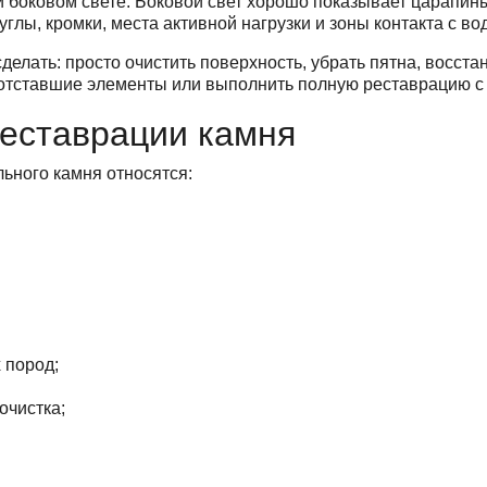
 боковом свете. Боковой свет хорошо показывает царапины
глы, кромки, места активной нагрузки и зоны контакта с во
делать: просто очистить поверхность, убрать пятна, восста
 отставшие элементы или выполнить полную реставрацию с
еставрации камня
ьного камня относятся:
 пород;
очистка;