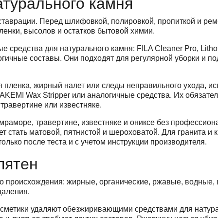
атурального камня
таврации. Перед шлифовкой, полировкой, пропиткой и рем
пленки, высолов и остатков бытовой химии.
средства для натурального камня: FILA Cleaner Pro, Lithof
аналогичные составы. Они подходят для регулярной уборки и 
я пленка, жирный налет или следы неправильного ухода, и
 AKEMI Wax Stripper или аналогичные средства. Их обязате
 травертине или известняке.
мраморе, травертине, известняке и ониксе без профессион
ет стать матовой, пятнистой и шероховатой. Для гранита и
только после теста и с учетом инструкции производителя.
пятен
о происхождения: жирные, органические, ржавые, водные, 
даления.
косметики удаляют обезжиривающими средствами для натур