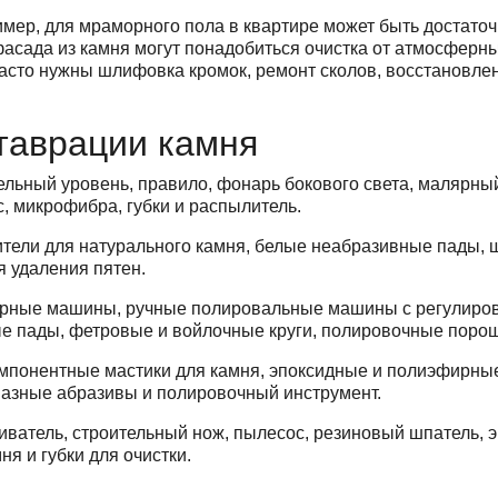
мер, для мраморного пола в квартире может быть достаточ
 фасада из камня могут понадобиться очистка от атмосферн
асто нужны шлифовка кромок, ремонт сколов, восстановле
таврации камня
ельный уровень, правило, фонарь бокового света, малярный
с, микрофибра, губки и распылитель.
ители для натурального камня, белые неабразивные пады, 
 удаления пятен.
орные машины, ручные полировальные машины с регулиро
ые пады, фетровые и войлочные круги, полировочные порош
мпонентные мастики для камня, эпоксидные и полиэфирные
лмазные абразивы и полировочный инструмент.
ватель, строительный нож, пылесос, резиновый шпатель, э
я и губки для очистки.