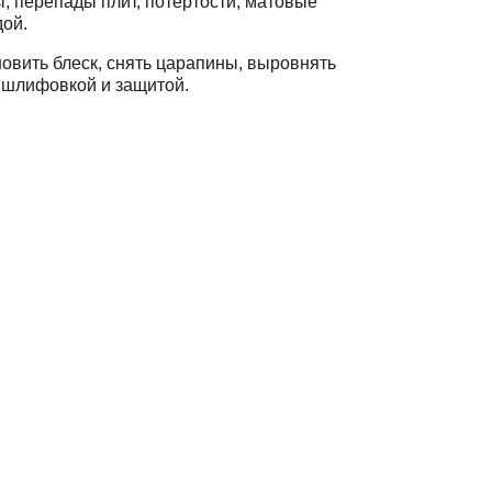
, перепады плит, потертости, матовые
дой.
новить блеск, снять царапины, выровнять
 шлифовкой и защитой.