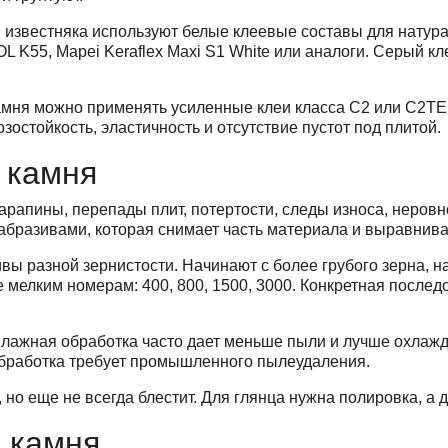
 известняка используют белые клеевые составы для натураль
KOL K55, Mapei Keraflex Maxi S1 White или аналоги. Серый к
камня можно применять усиленные клеи класса C2 или C2TE 
остойкость, эластичность и отсутствие пустот под плитой.
 камня
арапины, перепады плит, потертости, следы износа, неров
абразивами, которая снимает часть материала и выравнива
 разной зернистости. Начинают с более грубого зерна, на
 мелким номерам: 400, 800, 1500, 3000. Конкретная послед
лажная обработка часто дает меньше пыли и лучше охлажда
бработка требует промышленного пылеудаления.
но еще не всегда блестит. Для глянца нужна полировка, а 
 камня