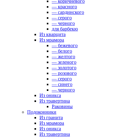
— коричневого
— красного
— сардинского
— серого
— черного
для барбекю
Из кварцита
Из мрамора
— бежевого
— белого
— желтого
— зеленого
— золотого
— розового
— серого
— синего
— черного
Из оникса
Из травертина
Раковины
Подоконники
Из гранита
Из мрамора
Из оникса
Из травертина