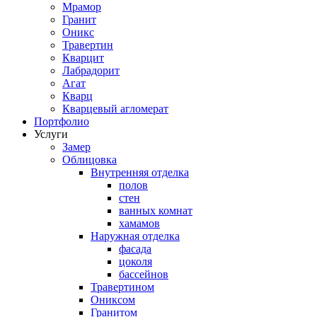
Мрамор
Гранит
Оникс
Травертин
Кварцит
Лабрадорит
Агат
Кварц
Кварцевый агломерат
Портфолио
Услуги
Замер
Облицовка
Внутренняя отделка
полов
стен
ванных комнат
хамамов
Наружная отделка
фасада
цоколя
бассейнов
Травертином
Ониксом
Гранитом