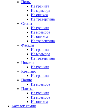
Полы
Из гранита
Из мрамора
Из оникса
Из травертина
Стены
Из гранита
Из мрамора
Из оникса
Из травертина
Фасады
Из гранита
Из мрамора
Из травертина
Цоколи
Из гранита
Крыльцо
Из гранита
Панно
Из мрамора
Плитка
Из гранита
Из мрамора
Из оникса
Каталог камня