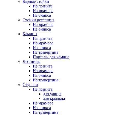
Барные стойки
Из гранита
Из мрамора
Из оникса
Стойки ресепшен
Из мрамора
Из оникса
Камины
Из гранита
Из мрамора
Из оникса
Из травертина
Порталы для камина
Лестницы
Из гранита
Из мрамора
Из оникса
Из травертина
Ступени
Из гранита
для улицы
для крыльца
Из мрамора
Из оникса
Из травертина