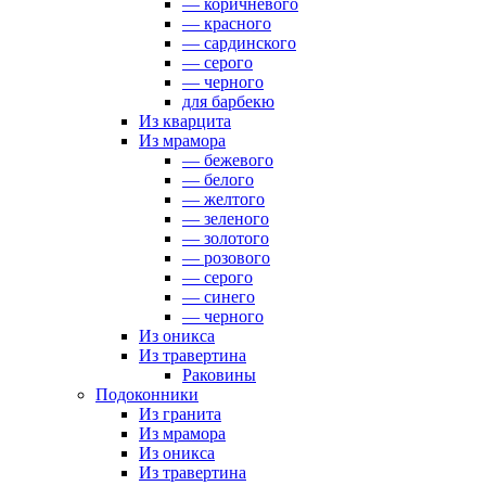
— коричневого
— красного
— сардинского
— серого
— черного
для барбекю
Из кварцита
Из мрамора
— бежевого
— белого
— желтого
— зеленого
— золотого
— розового
— серого
— синего
— черного
Из оникса
Из травертина
Раковины
Подоконники
Из гранита
Из мрамора
Из оникса
Из травертина