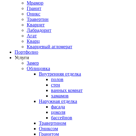
Мрамор
Гранит
Оникс
Травертин
Кварцит
Лабрадорит
Агат
Кварц
Кварцевый агломерат
Портфолио
Услуги
Замер
Облицовка
Внутренняя отделка
полов
стен
ванных комнат
хамамов
Наружная отделка
фасада
цоколя
бассейнов
Травертином
Ониксом
Гранитом