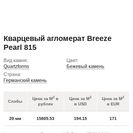
Кварцевый агломерат Breeze
Pearl 815
Вид камня:
Цвет:
Quartzforms
Бежевый камень
Страна:
Германский камень
2
2
2
Цена за М
в
Цена за М
Цена за М
Слэбы
рублях
в USD
в EUR
20 мм
15805.53
194.15
171