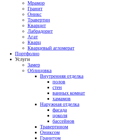
Мрамор
Гранит
Оникс
Травертин
Кварцит
Лабрадорит
Агат
Кварц
Кварцевый агломерат
Портфолио
Услуги
Замер
Облицовка
Внутренняя отделка
полов
стен
ванных комнат
хамамов
Наружная отделка
фасада
цоколя
бассейнов
Травертином
Ониксом
Гранитом