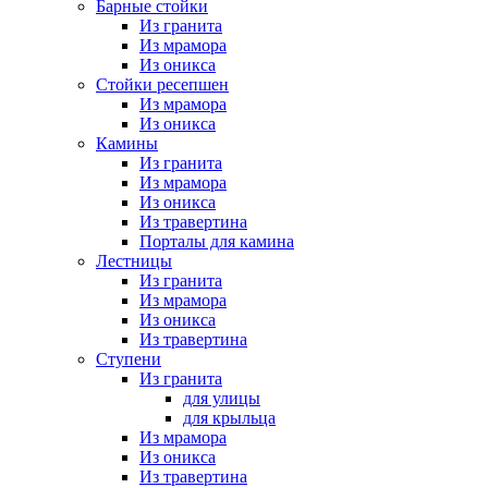
Барные стойки
Из гранита
Из мрамора
Из оникса
Стойки ресепшен
Из мрамора
Из оникса
Камины
Из гранита
Из мрамора
Из оникса
Из травертина
Порталы для камина
Лестницы
Из гранита
Из мрамора
Из оникса
Из травертина
Ступени
Из гранита
для улицы
для крыльца
Из мрамора
Из оникса
Из травертина