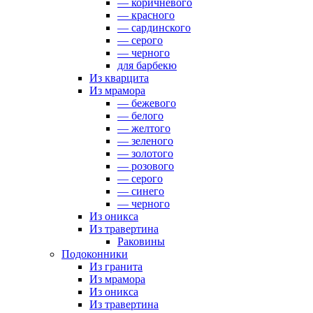
— коричневого
— красного
— сардинского
— серого
— черного
для барбекю
Из кварцита
Из мрамора
— бежевого
— белого
— желтого
— зеленого
— золотого
— розового
— серого
— синего
— черного
Из оникса
Из травертина
Раковины
Подоконники
Из гранита
Из мрамора
Из оникса
Из травертина